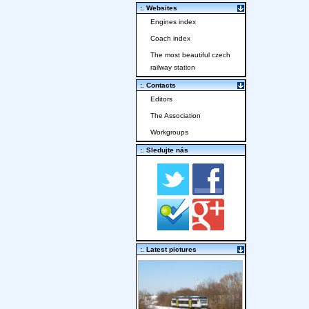
:. Websites
Engines index
Coach index
The most beautiful czech
railway station
:. Contacts
Editors
The Association
Workgroups
:. Sledujte nás
:. Latest pictures