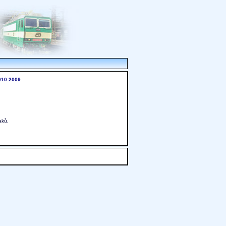
010
2009
aků.