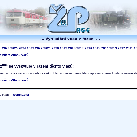
..: Vyhledání vozu v řazení :..
k:
2026
2025
2024
2023
2022
2021
2020
2019
2018
2017
2016
2015
2014
2013
2012
2011
2
to vůz v Atlasu vozů
891
z
se vyskytuje v řazení těchto vlaků:
 nenachází v řazení žádného z vlaků. Hledání ovšem nezohledňuje dosud neschválená řazení vl
to vůz v Atlasu vozů
elPage -
Webmaster