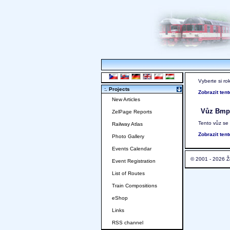
Vyberte si ro
:. Projects
Zobrazit ten
New Articles
Vůz Bmp
ZelPage Reports
Tento vůz se
Railway Atlas
Zobrazit ten
Photo Gallery
Events Calendar
© 2001 - 2026 Ž
Event Registration
List of Routes
Train Compositions
eShop
Links
RSS channel