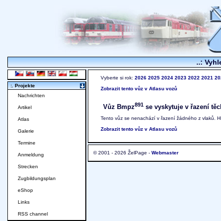
..: Vyhl
Vyberte si rok:
2026
2025
2024
2023
2022
2021
20
:. Projekte
Zobrazit tento vůz v Atlasu vozů
Nachrichten
891
Vůz Bmpz
se vyskytuje v řazení těc
Artikel
Tento vůz se nenachází v řazení žádného z vlaků. 
Atlas
Zobrazit tento vůz v Atlasu vozů
Galerie
Termine
© 2001 - 2026 ŽelPage -
Webmaster
Anmeldung
Strecken
Zugbildungsplan
eShop
Links
RSS channel