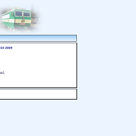
010
2009
aků.