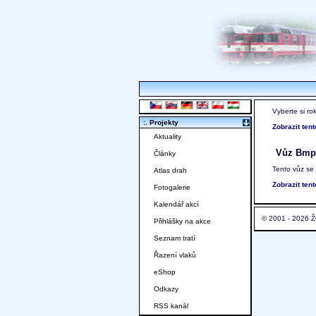
Vyberte si ro
:. Projekty
Zobrazit ten
Aktuality
Vůz Bmp
Články
Tento vůz se
Atlas drah
Zobrazit ten
Fotogalerie
Kalendář akcí
© 2001 - 2026 Ž
Přihlášky na akce
Seznam tratí
Řazení vlaků
eShop
Odkazy
RSS kanál