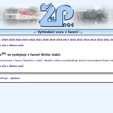
..: Vyhledání vozu v řazení :..
k:
2026
2025
2024
2023
2022
2021
2020
2019
2018
2017
2016
2015
2014
2013
2012
2011
2
to vůz v Atlasu vozů
891
z
se vyskytuje v řazení těchto vlaků:
 nenachází v řazení žádného z vlaků. Hledání ovšem nezohledňuje dosud neschválená řazení vl
to vůz v Atlasu vozů
elPage -
správci