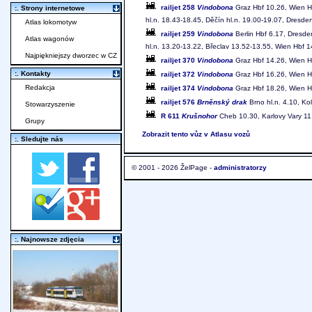
railjet 258
Vindobona
Graz Hbf 10.26, Wien Hb
:. Strony internetowe
hl.n. 18.43-18.45, Děčín hl.n. 19.00-19.07, Dresde
Atlas lokomotyw
railjet 259
Vindobona
Berlin Hbf 6.17, Dresde
Atlas wagonów
hl.n. 13.20-13.22, Břeclav 13.52-13.55, Wien Hbf 
Najpiękniejszy dworzec w CZ
railjet 370
Vindobona
Graz Hbf 14.26, Wien Hb
:. Kontakty
railjet 372
Vindobona
Graz Hbf 16.26, Wien Hb
Redakcja
railjet 374
Vindobona
Graz Hbf 18.26, Wien Hb
railjet 576
Brněnský drak
Brno hl.n. 4.10, Kol
Stowarzyszenie
R 611
Krušnohor
Cheb 10.30, Karlovy Vary 11
Grupy
Zobrazit tento vůz v Atlasu vozů
:. Sledujte nás
© 2001 - 2026 ŽelPage -
administratorzy
:. Najnowsze zdjęcia