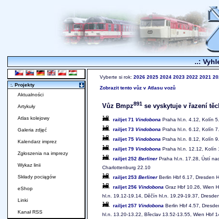
..: Vyhl
Vyberte si rok:
2026
2025
2024
2023
2022
2021
20
:. Projekty
Zobrazit tento vůz v Atlasu vozů
Aktualności
891
Vůz Bmpz
se vyskytuje v řazení těc
Artykuły
Atlas kolejowy
railjet 71
Vindobona
Praha hl.n. 4.12, Kolín 5
railjet 73
Vindobona
Praha hl.n. 6.12, Kolín 7
Galeria zdjęć
railjet 75
Vindobona
Praha hl.n. 8.12, Kolín 9
Kalendarz imprez
railjet 79
Vindobona
Praha hl.n. 12.12, Kolín
Zgłoszenia na imprezy
railjet 252
Berliner
Praha hl.n. 17.28, Ústí na
Wykaz linii
Charlottenburg 22.10
Składy pociągów
railjet 253
Berliner
Berlin Hbf 6.17, Dresden H
railjet 256
Vindobona
Graz Hbf 10.26, Wien Hb
eShop
hl.n. 19.12-19.14, Děčín hl.n. 19.29-19.37, Dresde
Linki
railjet 257
Vindobona
Berlin Hbf 4.57, Dresde
Kanał RSS
hl.n. 13.20-13.22, Břeclav 13.52-13.55, Wien Hbf 