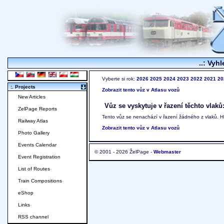
..: Vyhl
Vyberte si rok:
2026
2025
2024
2023
2022
2021
20
:. Projects
Zobrazit tento vůz v Atlasu vozů
New Articles
Vůz se vyskytuje v řazení těchto vlaků
ZelPage Reports
Tento vůz se nenachází v řazení žádného z vlaků. 
Railway Atlas
Zobrazit tento vůz v Atlasu vozů
Photo Gallery
Events Calendar
© 2001 - 2026 ŽelPage -
Webmaster
Event Registration
List of Routes
Train Compositions
eShop
Links
RSS channel