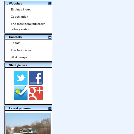
:. Websites
Engines index
Coach index
The most beautiful czech
railway station
:. Contacts
Editors
The Association
Workgroups
:. Sledujte nás
:. Latest pictures