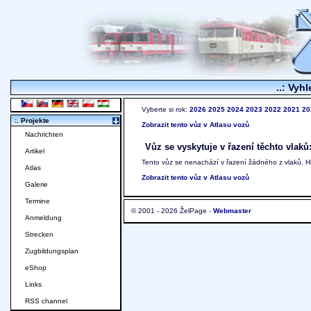
..: Vyhl
Vyberte si rok:
2026
2025
2024
2023
2022
2021
20
:. Projekte
Zobrazit tento vůz v Atlasu vozů
Nachrichten
Vůz se vyskytuje v řazení těchto vlaků
Artikel
Tento vůz se nenachází v řazení žádného z vlaků. 
Atlas
Zobrazit tento vůz v Atlasu vozů
Galerie
Termine
© 2001 - 2026 ŽelPage -
Webmaster
Anmeldung
Strecken
Zugbildungsplan
eShop
Links
RSS channel