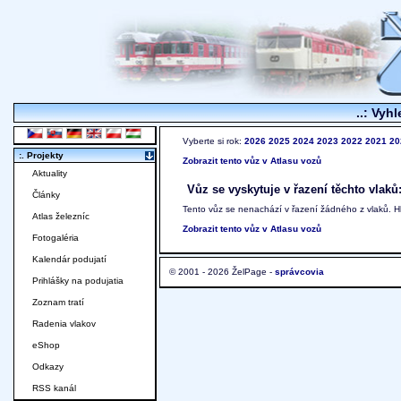
..: Vyhl
Vyberte si rok:
2026
2025
2024
2023
2022
2021
20
:. Projekty
Zobrazit tento vůz v Atlasu vozů
Aktuality
Vůz se vyskytuje v řazení těchto vlaků
Články
Tento vůz se nenachází v řazení žádného z vlaků. 
Atlas železníc
Zobrazit tento vůz v Atlasu vozů
Fotogaléria
Kalendár podujatí
© 2001 - 2026 ŽelPage -
správcovia
Prihlášky na podujatia
Zoznam tratí
Radenia vlakov
eShop
Odkazy
RSS kanál