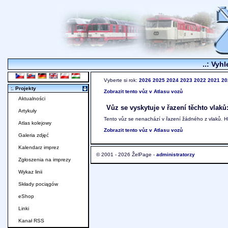
..: Vyhl
Vyberte si rok:
2026
2025
2024
2023
2022
2021
20
:. Projekty
Zobrazit tento vůz v Atlasu vozů
Aktualności
Vůz se vyskytuje v řazení těchto vlaků
Artykuły
Tento vůz se nenachází v řazení žádného z vlaků. 
Atlas kolejowy
Zobrazit tento vůz v Atlasu vozů
Galeria zdjęć
Kalendarz imprez
© 2001 - 2026 ŽelPage -
administratorzy
Zgłoszenia na imprezy
Wykaz linii
Składy pociągów
eShop
Linki
Kanał RSS