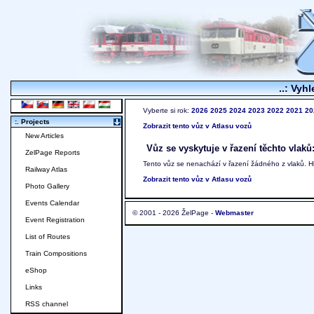
..: Vyhl
Vyberte si rok:
2026
2025
2024
2023
2022
2021
20
:. Projects
Zobrazit tento vůz v Atlasu vozů
New Articles
Vůz se vyskytuje v řazení těchto vlaků
ZelPage Reports
Tento vůz se nenachází v řazení žádného z vlaků. 
Railway Atlas
Zobrazit tento vůz v Atlasu vozů
Photo Gallery
Events Calendar
© 2001 - 2026 ŽelPage -
Webmaster
Event Registration
List of Routes
Train Compositions
eShop
Links
RSS channel