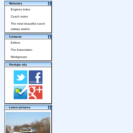
:. Websites
Engines index
Coach index
The most beautiful czech
railway station
:. Contacts
Editors
The Association
Workgroups
:. Sledujte nás
:. Latest pictures