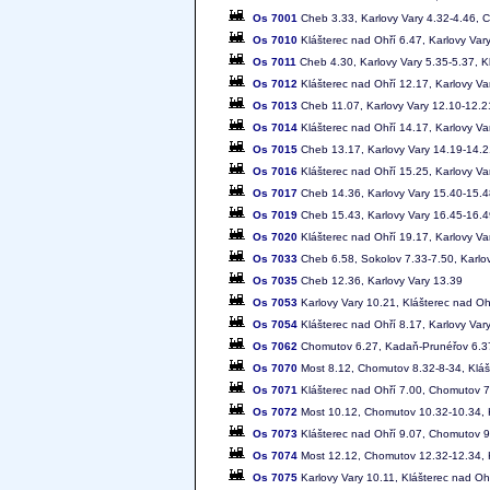
Os 7001
Cheb 3.33, Karlovy Vary 4.32-4.46, 
Os 7010
Klášterec nad Ohří 6.47, Karlovy Var
Os 7011
Cheb 4.30, Karlovy Vary 5.35-5.37, K
Os 7012
Klášterec nad Ohří 12.17, Karlovy V
Os 7013
Cheb 11.07, Karlovy Vary 12.10-12.21
Os 7014
Klášterec nad Ohří 14.17, Karlovy V
Os 7015
Cheb 13.17, Karlovy Vary 14.19-14.2
Os 7016
Klášterec nad Ohří 15.25, Karlovy V
Os 7017
Cheb 14.36, Karlovy Vary 15.40-15.4
Os 7019
Cheb 15.43, Karlovy Vary 16.45-16.4
Os 7020
Klášterec nad Ohří 19.17, Karlovy V
Os 7033
Cheb 6.58, Sokolov 7.33-7.50, Karlo
Os 7035
Cheb 12.36, Karlovy Vary 13.39
Os 7053
Karlovy Vary 10.21, Klášterec nad Oh
Os 7054
Klášterec nad Ohří 8.17, Karlovy Var
Os 7062
Chomutov 6.27, Kadaň-Prunéřov 6.37-
Os 7070
Most 8.12, Chomutov 8.32-8-34, Klášt
Os 7071
Klášterec nad Ohří 7.00, Chomutov 7
Os 7072
Most 10.12, Chomutov 10.32-10.34, K
Os 7073
Klášterec nad Ohří 9.07, Chomutov 9
Os 7074
Most 12.12, Chomutov 12.32-12.34, K
Os 7075
Karlovy Vary 10.11, Klášterec nad Oh