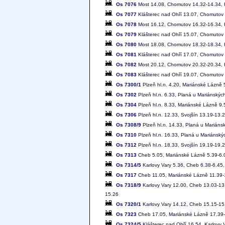
Os 7076
Most 14.08, Chomutov 14.32-14.34, K
Os 7077
Klášterec nad Ohří 13.07, Chomutov 
Os 7078
Most 16.12, Chomutov 16.32-16.34, K
Os 7079
Klášterec nad Ohří 15.07, Chomutov 
Os 7080
Most 18.08, Chomutov 18.32-18.34, K
Os 7081
Klášterec nad Ohří 17.07, Chomutov 
Os 7082
Most 20.12, Chomutov 20.32-20.34, K
Os 7083
Klášterec nad Ohří 19.07, Chomutov 
Os 7300/1
Plzeň hl.n. 4.20, Mariánské Lázně 
Os 7302
Plzeň hl.n. 6.33, Planá u Mariánskýc
Os 7304
Plzeň hl.n. 8.33, Mariánské Lázně 9.
Os 7306
Plzeň hl.n. 12.33, Svojšín 13.19-13
Os 7308/9
Plzeň hl.n. 14.33, Planá u Mariáns
Os 7310
Plzeň hl.n. 16.33, Planá u Mariánsk
Os 7312
Plzeň hl.n. 18.33, Svojšín 19.19-19
Os 7313
Cheb 5.05, Mariánské Lázně 5.39-6.03
Os 7314/5
Karlovy Vary 5.36, Cheb 6.38-6.45,
Os 7317
Cheb 11.05, Mariánské Lázně 11.39-1
Os 7318/9
Karlovy Vary 12.00, Cheb 13.03-13.
15.26
Os 7320/1
Karlovy Vary 14.12, Cheb 15.15-15.
Os 7323
Cheb 17.05, Mariánské Lázně 17.39-1
Os 7324/5
Klášterec nad Ohří 16.54, Karlovy