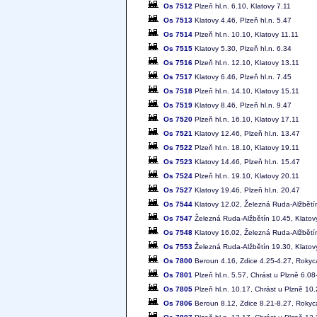
Os 7512
Plzeň hl.n. 6.10, Klatovy 7.11
Os 7513
Klatovy 4.46, Plzeň hl.n. 5.47
Os 7514
Plzeň hl.n. 10.10, Klatovy 11.11
Os 7515
Klatovy 5.30, Plzeň hl.n. 6.34
Os 7516
Plzeň hl.n. 12.10, Klatovy 13.11
Os 7517
Klatovy 6.46, Plzeň hl.n. 7.45
Os 7518
Plzeň hl.n. 14.10, Klatovy 15.11
Os 7519
Klatovy 8.46, Plzeň hl.n. 9.47
Os 7520
Plzeň hl.n. 16.10, Klatovy 17.11
Os 7521
Klatovy 12.46, Plzeň hl.n. 13.47
Os 7522
Plzeň hl.n. 18.10, Klatovy 19.11
Os 7523
Klatovy 14.46, Plzeň hl.n. 15.47
Os 7524
Plzeň hl.n. 19.10, Klatovy 20.11
Os 7527
Klatovy 19.46, Plzeň hl.n. 20.47
Os 7544
Klatovy 12.02, Železná Ruda-Alžbětí
Os 7547
Železná Ruda-Alžbětín 10.45, Klatov
Os 7548
Klatovy 16.02, Železná Ruda-Alžbětí
Os 7553
Železná Ruda-Alžbětín 19.30, Klatov
Os 7800
Beroun 4.16, Zdice 4.25-4.27, Rokyca
Os 7801
Plzeň hl.n. 5.57, Chrást u Plzně 6.0
Os 7805
Plzeň hl.n. 10.17, Chrást u Plzně 10
Os 7806
Beroun 8.12, Zdice 8.21-8.27, Rokyca