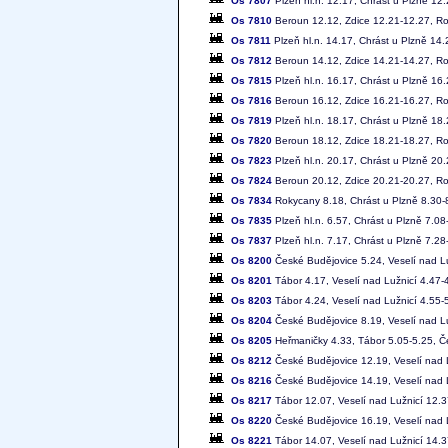
Os 7807
Plzeň hl.n. 12.17, Chrást u Plzně 12
Os 7810
Beroun 12.12, Zdice 12.21-12.27, Rok
Os 7811
Plzeň hl.n. 14.17, Chrást u Plzně 14
Os 7812
Beroun 14.12, Zdice 14.21-14.27, Rok
Os 7815
Plzeň hl.n. 16.17, Chrást u Plzně 16
Os 7816
Beroun 16.12, Zdice 16.21-16.27, Rok
Os 7819
Plzeň hl.n. 18.17, Chrást u Plzně 18
Os 7820
Beroun 18.12, Zdice 18.21-18.27, Rok
Os 7823
Plzeň hl.n. 20.17, Chrást u Plzně 20
Os 7824
Beroun 20.12, Zdice 20.21-20.27, Rok
Os 7834
Rokycany 8.18, Chrást u Plzně 8.30-8
Os 7835
Plzeň hl.n. 6.57, Chrást u Plzně 7.0
Os 7837
Plzeň hl.n. 7.17, Chrást u Plzně 7.2
Os 8200
České Budějovice 5.24, Veselí nad Lu
Os 8201
Tábor 4.17, Veselí nad Lužnicí 4.47-
Os 8203
Tábor 4.24, Veselí nad Lužnicí 4.55-
Os 8204
České Budějovice 8.19, Veselí nad Lu
Os 8205
Heřmaničky 4.33, Tábor 5.05-5.25, Č
Os 8212
České Budějovice 12.19, Veselí nad 
Os 8216
České Budějovice 14.19, Veselí nad 
Os 8217
Tábor 12.07, Veselí nad Lužnicí 12.
Os 8220
České Budějovice 16.19, Veselí nad 
Os 8221
Tábor 14.07, Veselí nad Lužnicí 14.