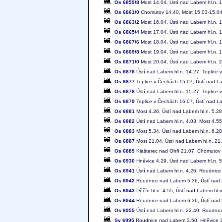
Os 6859/8
Most 14.04, Ústí nad Labem hl.n. 1
Os 6861/0
Chomutov 14.40, Most 15.03-15.04, 
Os 6863/2
Most 16.04, Ústí nad Labem hl.n. 1
Os 6865/4
Most 17.04, Ústí nad Labem hl.n. 1
Os 6867/6
Most 18.04, Ústí nad Labem hl.n. 1
Os 6869/8
Most 19.04, Ústí nad Labem hl.n. 1
Os 6871/0
Most 20.04, Ústí nad Labem hl.n. 2
Os 6876
Ústí nad Labem hl.n. 14.27, Teplice
Os 6877
Teplice v Čechách 15.07, Ústí nad L
Os 6878
Ústí nad Labem hl.n. 15.27, Teplice
Os 6879
Teplice v Čechách 16.07, Ústí nad L
Os 6881
Most 4.36, Ústí nad Labem hl.n. 5.28
Os 6882
Ústí nad Labem hl.n. 4.03, Most 4.55
Os 6883
Most 5.34, Ústí nad Labem hl.n. 6.28
Os 6887
Most 21.04, Ústí nad Labem hl.n. 21
Os 6889
Klášterec nad Ohří 21.07, Chomutov 
Os 6930
Hněvice 4.29, Ústí nad Labem hl.n. 5
Os 6941
Ústí nad Labem hl.n. 4.26, Roudnic
Os 6942
Roudnice nad Labem 5.36, Ústí nad 
Os 6943
Děčín hl.n. 4.55, Ústí nad Labem hl
Os 6944
Roudnice nad Labem 6.36, Ústí nad 
Os 6955
Ústí nad Labem hl.n. 22.40, Roudni
Sv 6995
Roudnice nad Labem 3.50, Hněvice 