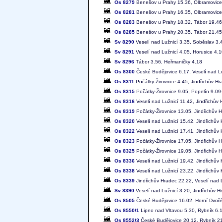
Os 8279
Benešov u Prahy 15.36, Olbramovice
Os 8281
Benešov u Prahy 16.35, Olbramovice
Os 8283
Benešov u Prahy 18.32, Tábor 19.46
Os 8285
Benešov u Prahy 20.35, Tábor 21.45
Sv 8290
Veselí nad Lužnicí 3.35, Soběslav 3.
Sv 8291
Veselí nad Lužnicí 4.05, Horusice 4.
Sv 8296
Tábor 3.56, Heřmaničky 4.18
Os 8300
České Budějovice 6.17, Veselí nad Lu
Os 8311
Počátky-Žirovnice 4.45, Jindřichův Hr
Os 8315
Počátky-Žirovnice 9.05, Popelín 9.09-
Os 8316
Veselí nad Lužnicí 11.42, Jindřichův
Os 8319
Počátky-Žirovnice 13.05, Jindřichův 
Os 8320
Veselí nad Lužnicí 15.42, Jindřichův
Os 8322
Veselí nad Lužnicí 17.41, Jindřichův
Os 8323
Počátky-Žirovnice 17.05, Jindřichův 
Os 8325
Počátky-Žirovnice 19.05, Jindřichův 
Os 8336
Veselí nad Lužnicí 19.42, Jindřichův
Os 8338
Veselí nad Lužnicí 23.22, Jindřichův
Os 8339
Jindřichův Hradec 22.22, Veselí nad 
Sv 8390
Veselí nad Lužnicí 3.20, Jindřichův H
Os 8505
České Budějovice 16.02, Horní Dvoř
Os 8550/1
Lipno nad Vltavou 5.30, Rybník 6.
Os 8552/3
České Budějovice 20.12, Rybník 21.