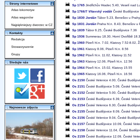
:. Strony internetowe
Sp 1765
Jindřichův Hradec 5.40, Veselí nad L
Atlas lokomotyw
Sp 1766/7
Vltavský vodák
České Budějovice 
Atlas wagonów
Sp 1830
Jordán
Tábor 5.23, Benešov u Prahy 
Sp 1831
Jordán
Praha hl.n. 8.43, Benešov u 
Najpiękniejszy dworzec w CZ
Sp 1839
Tábor 6.25, České Budějovice 7.36
:. Kontakty
Sp 1936
Summerau 18.30, Horní Dvořiště 18.3
Redakcja
Sp 1960
Plzeň hl.n. 7.02, Klatovy 7.52-8.02, 
Stowarzyszenie
Sp 1961
Klatovy 8.06, Plzeň hl.n. 8.56
Grupy
Sp 1962
Plzeň hl.n. 11.02, Klatovy 11.52
Sp 1963
Klatovy 12.06, Plzeň hl.n. 12.56
:. Sledujte nás
Sp 1964
Plzeň hl.n. 15.02, Klatovy 15.55
Sp 1965
Klatovy 16.06, Plzeň hl.n. 16.56
Os 2150
České Velenice 4.00, České Budějovi
Os 2151
České Budějovice 5.09, České Veleni
Os 2152
České Velenice 5.00, České Budějovi
Os 2153
České Budějovice 6.39, České Veleni
Os 2154
České Velenice 6.30, České Budějovi
:. Najnowsze zdjęcia
Os 2155
České Budějovice 8.09, České Veleni
Os 2156
České Velenice 9.04, České Budějovi
Os 2157
České Budějovice 10.09, České Vele
Os 2158
České Velenice 11.04, České Budějov
Os 2159
České Budějovice 12.09, České Vele