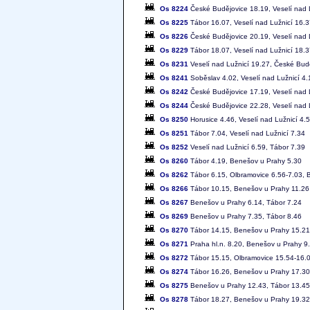
Os 8224
České Budějovice 18.19, Veselí nad 
Os 8225
Tábor 16.07, Veselí nad Lužnicí 16.
Os 8226
České Budějovice 20.19, Veselí nad 
Os 8229
Tábor 18.07, Veselí nad Lužnicí 18.
Os 8231
Veselí nad Lužnicí 19.27, České Bud
Os 8241
Soběslav 4.02, Veselí nad Lužnicí 4.
Os 8242
České Budějovice 17.19, Veselí nad 
Os 8244
České Budějovice 22.28, Veselí nad 
Os 8250
Horusice 4.46, Veselí nad Lužnicí 4.
Os 8251
Tábor 7.04, Veselí nad Lužnicí 7.34
Os 8252
Veselí nad Lužnicí 6.59, Tábor 7.39
Os 8260
Tábor 4.19, Benešov u Prahy 5.30
Os 8262
Tábor 6.15, Olbramovice 6.56-7.03, 
Os 8266
Tábor 10.15, Benešov u Prahy 11.26
Os 8267
Benešov u Prahy 6.14, Tábor 7.24
Os 8269
Benešov u Prahy 7.35, Tábor 8.46
Os 8270
Tábor 14.15, Benešov u Prahy 15.21
Os 8271
Praha hl.n. 8.20, Benešov u Prahy 9
Os 8272
Tábor 15.15, Olbramovice 15.54-16.
Os 8274
Tábor 16.26, Benešov u Prahy 17.30
Os 8275
Benešov u Prahy 12.43, Tábor 13.45
Os 8278
Tábor 18.27, Benešov u Prahy 19.32