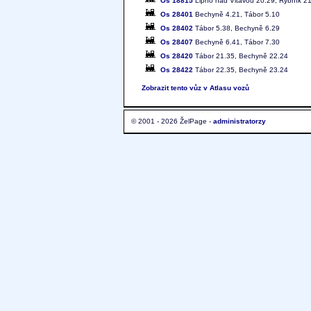
Os 18815
Lipno nad Vltavou 20.29, Rybník 21
Os 28401
Bechyně 4.21, Tábor 5.10
Os 28402
Tábor 5.38, Bechyně 6.29
Os 28407
Bechyně 6.41, Tábor 7.30
Os 28420
Tábor 21.35, Bechyně 22.24
Os 28422
Tábor 22.35, Bechyně 23.24
Zobrazit tento vůz v Atlasu vozů
© 2001 - 2026 ŽelPage -
administratorzy