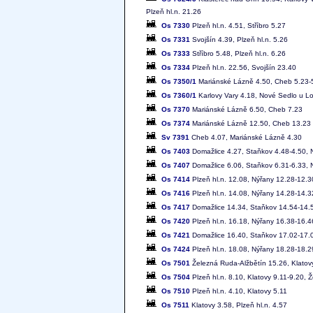
Plzeň hl.n. 21.26
Os 7330
Plzeň hl.n. 4.51, Stříbro 5.27
Os 7331
Svojšín 4.39, Plzeň hl.n. 5.26
Os 7333
Stříbro 5.48, Plzeň hl.n. 6.26
Os 7334
Plzeň hl.n. 22.56, Svojšín 23.40
Os 7350/1
Mariánské Lázně 4.50, Cheb 5.23-5.
Os 7360/1
Karlovy Vary 4.18, Nové Sedlo u L
Os 7370
Mariánské Lázně 6.50, Cheb 7.23
Os 7374
Mariánské Lázně 12.50, Cheb 13.23
Sv 7391
Cheb 4.07, Mariánské Lázně 4.30
Os 7403
Domažlice 4.27, Staňkov 4.48-4.50, N
Os 7407
Domažlice 6.06, Staňkov 6.31-6.33, N
Os 7414
Plzeň hl.n. 12.08, Nýřany 12.28-12.
Os 7416
Plzeň hl.n. 14.08, Nýřany 14.28-14.
Os 7417
Domažlice 14.34, Staňkov 14.54-14.5
Os 7420
Plzeň hl.n. 16.18, Nýřany 16.38-16.
Os 7421
Domažlice 16.40, Staňkov 17.02-17.0
Os 7424
Plzeň hl.n. 18.08, Nýřany 18.28-18.
Os 7501
Železná Ruda-Alžbětín 15.26, Klatovy
Os 7504
Plzeň hl.n. 8.10, Klatovy 9.11-9.20,
Os 7510
Plzeň hl.n. 4.10, Klatovy 5.11
Os 7511
Klatovy 3.58, Plzeň hl.n. 4.57