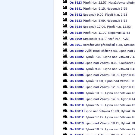
Os 8923
Plzeň hl.n. 22.57, Horažďovice předm
Os 8941
Plzeň hl.n. 5.15, Nepomuk 5.55
Os 8942
Nepomuk 9.09, Plzeň hl.n. 9.53
Os 8943
Plzeň hl.n. 8.09, Nepomuk 8.54
Os 8944
Nepomuk 12.09, Plzeň hl.n. 12.53
Os 8945
Plzeň hl.n. 11.09, Nepomuk 11.54
Os 8960
Strakonice 5.47, Plzeň hl.n. 7.23
Os 8961
Horažďovice předměstí 4.38, Strakon
Os 18800
Vyšší Brod klášter 5.04, Lipno nad 
Os 18802
Rybník 7.02, Lipno nad Vltavou 7.4
Os 18803
Lipno nad Vltavou 8.09, Loučovice 
Os 18804
Rybník 9.00, Lipno nad Vltavou 9.4
Os 18805
Lipno nad Vltavou 10.09, Rybník 1
Os 18806
Rybník 11.00, Lipno nad Vltavou 11
Os 18807
Lipno nad Vltavou 12.09, Rybník 1
Os 18808
Rybník 13.00, Lipno nad Vltavou 1
Os 18809
Lipno nad Vltavou 14.09, Rybník 1
Os 18810
Rybník 15.00, Lipno nad Vltavou 1
Os 18811
Lipno nad Vltavou 16.09, Rybník 16
Os 18812
Rybník 17.19, Lipno nad Vltavou 1
Os 18813
Lipno nad Vltavou 18.11, Rybník 18
Os 18814
Rybník 18.59, Lipno nad Vltavou 1