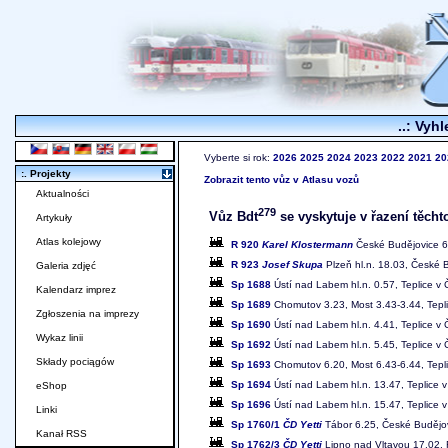
..: Vyhl
Vyberte si rok:
2026
2025
2024
2023
2022
2021
20
:. Projekty
Zobrazit tento vůz v Atlasu vozů
Aktualności
279
Vůz Bdt
se vyskytuje v řazení těcht
Artykuły
Atlas kolejowy
R 920
Karel Klostermann
České Budějovice 6.
R 923
Josef Skupa
Plzeň hl.n. 18.03, České 
Galeria zdjęć
Sp 1688
Ústí nad Labem hl.n. 0.57, Teplice v
Kalendarz imprez
Sp 1689
Chomutov 3.23, Most 3.43-3.44, Tepli
Zgłoszenia na imprezy
Sp 1690
Ústí nad Labem hl.n. 4.41, Teplice v
Wykaz linii
Sp 1692
Ústí nad Labem hl.n. 5.45, Teplice v
Składy pociągów
Sp 1693
Chomutov 6.20, Most 6.43-6.44, Tepli
Sp 1694
Ústí nad Labem hl.n. 13.47, Teplice
eShop
Sp 1696
Ústí nad Labem hl.n. 15.47, Teplice
Linki
Sp 1760/1
ČD Yetti
Tábor 6.25, České Budějov
Kanał RSS
Sp 1762/3
ČD Yetti
Lipno nad Vltavou 17.02, 