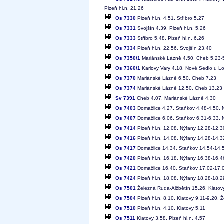
Plzeň hl.n. 21.26
Os 7330
Plzeň hl.n. 4.51, Stříbro 5.27
Os 7331
Svojšín 4.39, Plzeň hl.n. 5.26
Os 7333
Stříbro 5.48, Plzeň hl.n. 6.26
Os 7334
Plzeň hl.n. 22.56, Svojšín 23.40
Os 7350/1
Mariánské Lázně 4.50, Cheb 5.23-5.
Os 7360/1
Karlovy Vary 4.18, Nové Sedlo u L
Os 7370
Mariánské Lázně 6.50, Cheb 7.23
Os 7374
Mariánské Lázně 12.50, Cheb 13.23
Sv 7391
Cheb 4.07, Mariánské Lázně 4.30
Os 7403
Domažlice 4.27, Staňkov 4.48-4.50, N
Os 7407
Domažlice 6.06, Staňkov 6.31-6.33, N
Os 7414
Plzeň hl.n. 12.08, Nýřany 12.28-12.
Os 7416
Plzeň hl.n. 14.08, Nýřany 14.28-14.
Os 7417
Domažlice 14.34, Staňkov 14.54-14.5
Os 7420
Plzeň hl.n. 16.18, Nýřany 16.38-16.
Os 7421
Domažlice 16.40, Staňkov 17.02-17.0
Os 7424
Plzeň hl.n. 18.08, Nýřany 18.28-18.
Os 7501
Železná Ruda-Alžbětín 15.26, Klatovy
Os 7504
Plzeň hl.n. 8.10, Klatovy 9.11-9.20,
Os 7510
Plzeň hl.n. 4.10, Klatovy 5.11
Os 7511
Klatovy 3.58, Plzeň hl.n. 4.57