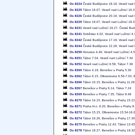
Os 8224
České Budějovice 18.19, Veselí nad 
Os 8225
Tábor 16.07, Veselí nad Lužnicí 16.
Os 8226
České Budějovice 20.19, Veselí nad 
Os 8229
Tábor 18.07, Veselí nad Lužnicí 18.
Os 8231
Veselí nad Lužnicí 19.27, České Bud
Os 8241
Soběslav 4.02, Veselí nad Lužnicí 4.
Os 8242
České Budějovice 17.19, Veselí nad 
Os 8244
České Budějovice 22.28, Veselí nad 
Os 8250
Horusice 4.46, Veselí nad Lužnicí 4.
Os 8251
Tábor 7.04, Veselí nad Lužnicí 7.34
Os 8252
Veselí nad Lužnicí 6.59, Tábor 7.39
Os 8260
Tábor 4.19, Benešov u Prahy 5.30
Os 8262
Tábor 6.15, Olbramovice 6.56-7.03, 
Os 8266
Tábor 10.15, Benešov u Prahy 11.26
Os 8267
Benešov u Prahy 6.14, Tábor 7.24
Os 8269
Benešov u Prahy 7.35, Tábor 8.46
Os 8270
Tábor 14.15, Benešov u Prahy 15.21
Os 8271
Praha hl.n. 8.20, Benešov u Prahy 9
Os 8272
Tábor 15.15, Olbramovice 15.54-16.
Os 8274
Tábor 16.26, Benešov u Prahy 17.30
Os 8275
Benešov u Prahy 12.43, Tábor 13.45
Os 8278
Tábor 18.27, Benešov u Prahy 19.32