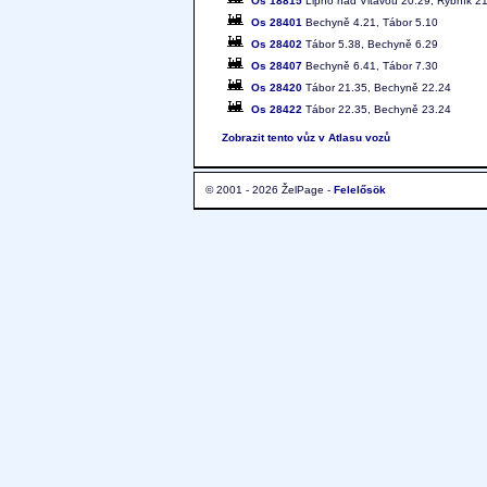
Os 18815
Lipno nad Vltavou 20.29, Rybník 21
Os 28401
Bechyně 4.21, Tábor 5.10
Os 28402
Tábor 5.38, Bechyně 6.29
Os 28407
Bechyně 6.41, Tábor 7.30
Os 28420
Tábor 21.35, Bechyně 22.24
Os 28422
Tábor 22.35, Bechyně 23.24
Zobrazit tento vůz v Atlasu vozů
© 2001 - 2026 ŽelPage -
Felelősök