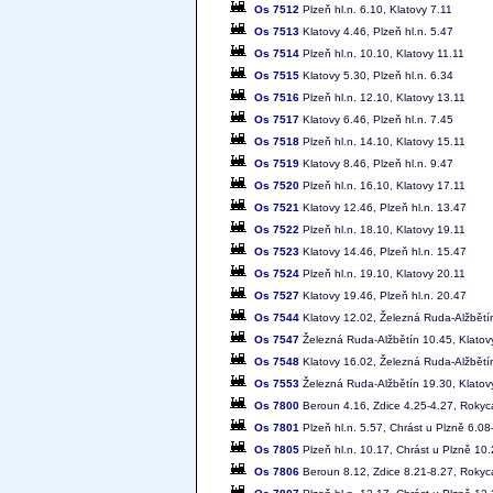
Os 7512
Plzeň hl.n. 6.10, Klatovy 7.11
Os 7513
Klatovy 4.46, Plzeň hl.n. 5.47
Os 7514
Plzeň hl.n. 10.10, Klatovy 11.11
Os 7515
Klatovy 5.30, Plzeň hl.n. 6.34
Os 7516
Plzeň hl.n. 12.10, Klatovy 13.11
Os 7517
Klatovy 6.46, Plzeň hl.n. 7.45
Os 7518
Plzeň hl.n. 14.10, Klatovy 15.11
Os 7519
Klatovy 8.46, Plzeň hl.n. 9.47
Os 7520
Plzeň hl.n. 16.10, Klatovy 17.11
Os 7521
Klatovy 12.46, Plzeň hl.n. 13.47
Os 7522
Plzeň hl.n. 18.10, Klatovy 19.11
Os 7523
Klatovy 14.46, Plzeň hl.n. 15.47
Os 7524
Plzeň hl.n. 19.10, Klatovy 20.11
Os 7527
Klatovy 19.46, Plzeň hl.n. 20.47
Os 7544
Klatovy 12.02, Železná Ruda-Alžbětí
Os 7547
Železná Ruda-Alžbětín 10.45, Klatov
Os 7548
Klatovy 16.02, Železná Ruda-Alžbětí
Os 7553
Železná Ruda-Alžbětín 19.30, Klatov
Os 7800
Beroun 4.16, Zdice 4.25-4.27, Rokyca
Os 7801
Plzeň hl.n. 5.57, Chrást u Plzně 6.0
Os 7805
Plzeň hl.n. 10.17, Chrást u Plzně 10
Os 7806
Beroun 8.12, Zdice 8.21-8.27, Rokyca