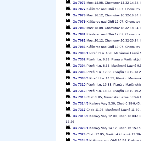
Os 7076
Most 14.08, Chomutov 14.32-14.34, K
Os 7077
Klášterec nad Ohří 13.07, Chomutov 
Os 7078
Most 16.12, Chomutov 16.32-16.34, K
Os 7079
Klášterec nad Ohří 15.07, Chomutov 
Os 7080
Most 18.08, Chomutov 18.32-18.34, K
Os 7081
Klášterec nad Ohří 17.07, Chomutov 
Os 7082
Most 20.12, Chomutov 20.32-20.34, K
Os 7083
Klášterec nad Ohří 19.07, Chomutov 
Os 7300/1
Plzeň hl.n. 4.20, Mariánské Lázně 
Os 7302
Plzeň hl.n. 6.33, Planá u Mariánskýc
Os 7304
Plzeň hl.n. 8.33, Mariánské Lázně 9.
Os 7306
Plzeň hl.n. 12.33, Svojšín 13.19-13
Os 7308/9
Plzeň hl.n. 14.33, Planá u Mariáns
Os 7310
Plzeň hl.n. 16.33, Planá u Mariánsk
Os 7312
Plzeň hl.n. 18.33, Svojšín 19.19-19
Os 7313
Cheb 5.05, Mariánské Lázně 5.39-6.03
Os 7314/5
Karlovy Vary 5.36, Cheb 6.38-6.45,
Os 7317
Cheb 11.05, Mariánské Lázně 11.39-1
Os 7318/9
Karlovy Vary 12.00, Cheb 13.03-13.
15.26
Os 7320/1
Karlovy Vary 14.12, Cheb 15.15-15.
Os 7323
Cheb 17.05, Mariánské Lázně 17.39-1
Os 7324/5
Klášterec nad Ohří 16.54, Karlovy