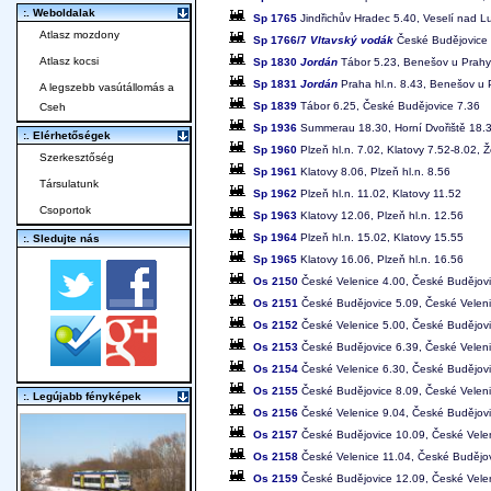
:. Weboldalak
Sp 1765
Jindřichův Hradec 5.40, Veselí nad L
Atlasz mozdony
Sp 1766/7
Vltavský vodák
České Budějovice 
Atlasz kocsi
Sp 1830
Jordán
Tábor 5.23, Benešov u Prahy 
Sp 1831
Jordán
Praha hl.n. 8.43, Benešov u 
A legszebb vasútállomás a
Sp 1839
Tábor 6.25, České Budějovice 7.36
Cseh
Sp 1936
Summerau 18.30, Horní Dvořiště 18.3
:. Elérhetőségek
Sp 1960
Plzeň hl.n. 7.02, Klatovy 7.52-8.02, 
Szerkesztőség
Sp 1961
Klatovy 8.06, Plzeň hl.n. 8.56
Társulatunk
Sp 1962
Plzeň hl.n. 11.02, Klatovy 11.52
Csoportok
Sp 1963
Klatovy 12.06, Plzeň hl.n. 12.56
Sp 1964
Plzeň hl.n. 15.02, Klatovy 15.55
:. Sledujte nás
Sp 1965
Klatovy 16.06, Plzeň hl.n. 16.56
Os 2150
České Velenice 4.00, České Budějovi
Os 2151
České Budějovice 5.09, České Veleni
Os 2152
České Velenice 5.00, České Budějovi
Os 2153
České Budějovice 6.39, České Veleni
Os 2154
České Velenice 6.30, České Budějovi
Os 2155
České Budějovice 8.09, České Veleni
:. Legújabb fényképek
Os 2156
České Velenice 9.04, České Budějovi
Os 2157
České Budějovice 10.09, České Vele
Os 2158
České Velenice 11.04, České Budějov
Os 2159
České Budějovice 12.09, České Vele