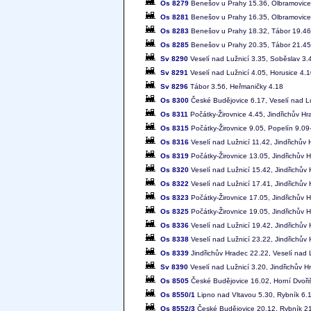
Os 8279
Benešov u Prahy 15.36, Olbramovice
Os 8281
Benešov u Prahy 16.35, Olbramovice
Os 8283
Benešov u Prahy 18.32, Tábor 19.46
Os 8285
Benešov u Prahy 20.35, Tábor 21.45
Sv 8290
Veselí nad Lužnicí 3.35, Soběslav 3.
Sv 8291
Veselí nad Lužnicí 4.05, Horusice 4.
Sv 8296
Tábor 3.56, Heřmaničky 4.18
Os 8300
České Budějovice 6.17, Veselí nad Lu
Os 8311
Počátky-Žirovnice 4.45, Jindřichův Hr
Os 8315
Počátky-Žirovnice 9.05, Popelín 9.09-
Os 8316
Veselí nad Lužnicí 11.42, Jindřichův
Os 8319
Počátky-Žirovnice 13.05, Jindřichův 
Os 8320
Veselí nad Lužnicí 15.42, Jindřichův
Os 8322
Veselí nad Lužnicí 17.41, Jindřichův
Os 8323
Počátky-Žirovnice 17.05, Jindřichův 
Os 8325
Počátky-Žirovnice 19.05, Jindřichův 
Os 8336
Veselí nad Lužnicí 19.42, Jindřichův
Os 8338
Veselí nad Lužnicí 23.22, Jindřichův
Os 8339
Jindřichův Hradec 22.22, Veselí nad 
Sv 8390
Veselí nad Lužnicí 3.20, Jindřichův H
Os 8505
České Budějovice 16.02, Horní Dvoř
Os 8550/1
Lipno nad Vltavou 5.30, Rybník 6.
Os 8552/3
České Budějovice 20.12, Rybník 21.