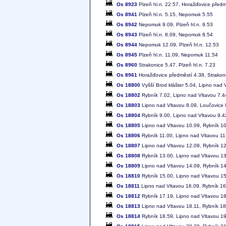
Os 8923
Plzeň hl.n. 22.57, Horažďovice předm
Os 8941
Plzeň hl.n. 5.15, Nepomuk 5.55
Os 8942
Nepomuk 9.09, Plzeň hl.n. 9.53
Os 8943
Plzeň hl.n. 8.09, Nepomuk 8.54
Os 8944
Nepomuk 12.09, Plzeň hl.n. 12.53
Os 8945
Plzeň hl.n. 11.09, Nepomuk 11.54
Os 8960
Strakonice 5.47, Plzeň hl.n. 7.23
Os 8961
Horažďovice předměstí 4.38, Strakon
Os 18800
Vyšší Brod klášter 5.04, Lipno nad 
Os 18802
Rybník 7.02, Lipno nad Vltavou 7.4
Os 18803
Lipno nad Vltavou 8.09, Loučovice 
Os 18804
Rybník 9.00, Lipno nad Vltavou 9.4
Os 18805
Lipno nad Vltavou 10.09, Rybník 1
Os 18806
Rybník 11.00, Lipno nad Vltavou 11
Os 18807
Lipno nad Vltavou 12.09, Rybník 1
Os 18808
Rybník 13.00, Lipno nad Vltavou 1
Os 18809
Lipno nad Vltavou 14.09, Rybník 1
Os 18810
Rybník 15.00, Lipno nad Vltavou 1
Os 18811
Lipno nad Vltavou 16.09, Rybník 16
Os 18812
Rybník 17.19, Lipno nad Vltavou 1
Os 18813
Lipno nad Vltavou 18.11, Rybník 18
Os 18814
Rybník 18.59, Lipno nad Vltavou 1