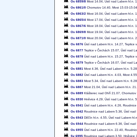
Os 6859/8
Most 14.04, Ústí nad Labem hl.n. 1
Os 6861/0
Chomutov 14.40, Most 15.03-15.04, 
Os 6863/2
Most 16.04, Ústí nad Labem hl.n. 1
Os 6865/4
Most 17.04, Ústí nad Labem hl.n. 1
Os 6867/6
Most 18.04, Ústí nad Labem hl.n. 1
Os 6869/8
Most 19.04, Ústí nad Labem hl.n. 1
Os 6871/0
Most 20.04, Ústí nad Labem hl.n. 2
Os 6876
Ústí nad Labem hl.n. 14.27, Teplice
Os 6877
Teplice v Čechách 15.07, Ústí nad L
Os 6878
Ústí nad Labem hl.n. 15.27, Teplice
Os 6879
Teplice v Čechách 16.07, Ústí nad L
Os 6881
Most 4.36, Ústí nad Labem hl.n. 5.28
Os 6882
Ústí nad Labem hl.n. 4.03, Most 4.55
Os 6883
Most 5.34, Ústí nad Labem hl.n. 6.28
Os 6887
Most 21.04, Ústí nad Labem hl.n. 21
Os 6889
Klášterec nad Ohří 21.07, Chomutov 
Os 6930
Hněvice 4.29, Ústí nad Labem hl.n. 5
Os 6941
Ústí nad Labem hl.n. 4.26, Roudnic
Os 6942
Roudnice nad Labem 5.36, Ústí nad 
Os 6943
Děčín hl.n. 4.55, Ústí nad Labem hl
Os 6944
Roudnice nad Labem 6.36, Ústí nad 
Os 6955
Ústí nad Labem hl.n. 22.40, Roudni
Sv 6995
Roudnice nad Labem 3.50, Hněvice 