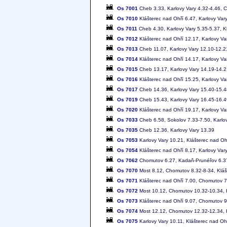
Os 7001
Cheb 3.33, Karlovy Vary 4.32-4.46, 
Os 7010
Klášterec nad Ohří 6.47, Karlovy Var
Os 7011
Cheb 4.30, Karlovy Vary 5.35-5.37, K
Os 7012
Klášterec nad Ohří 12.17, Karlovy V
Os 7013
Cheb 11.07, Karlovy Vary 12.10-12.21
Os 7014
Klášterec nad Ohří 14.17, Karlovy V
Os 7015
Cheb 13.17, Karlovy Vary 14.19-14.2
Os 7016
Klášterec nad Ohří 15.25, Karlovy V
Os 7017
Cheb 14.36, Karlovy Vary 15.40-15.4
Os 7019
Cheb 15.43, Karlovy Vary 16.45-16.4
Os 7020
Klášterec nad Ohří 19.17, Karlovy V
Os 7033
Cheb 6.58, Sokolov 7.33-7.50, Karlo
Os 7035
Cheb 12.36, Karlovy Vary 13.39
Os 7053
Karlovy Vary 10.21, Klášterec nad Oh
Os 7054
Klášterec nad Ohří 8.17, Karlovy Var
Os 7062
Chomutov 6.27, Kadaň-Prunéřov 6.37-
Os 7070
Most 8.12, Chomutov 8.32-8-34, Klášt
Os 7071
Klášterec nad Ohří 7.00, Chomutov 7
Os 7072
Most 10.12, Chomutov 10.32-10.34, K
Os 7073
Klášterec nad Ohří 9.07, Chomutov 9
Os 7074
Most 12.12, Chomutov 12.32-12.34, K
Os 7075
Karlovy Vary 10.11, Klášterec nad Oh