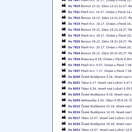
Os 7807
Plzeň hl.n. 12.17, Chrást u Plzně 12
Os 7810
Beroun 12.12, Zdice 12.21-12.27, Rok
Os 7811
Plzeň hl.n. 14.17, Chrást u Plzně 14
Os 7812
Beroun 14.12, Zdice 14.21-14.27, Rok
Os 7815
Plzeň hl.n. 16.17, Chrást u Plzně 16
Os 7816
Beroun 16.12, Zdice 16.21-16.27, Rok
Os 7819
Plzeň hl.n. 18.17, Chrást u Plzně 18
Os 7820
Beroun 18.12, Zdice 18.21-18.27, Rok
Os 7823
Plzeň hl.n. 20.17, Chrást u Plzně 20
Os 7824
Beroun 20.12, Zdice 20.21-20.27, Rok
Os 7834
Rokycany 8.18, Chrást u Plzně 8.30-8
Os 7835
Plzeň hl.n. 6.57, Chrást u Plzně 7.0
Os 7837
Plzeň hl.n. 7.17, Chrást u Plzně 7.2
Os 8200
České Budějovice 5.24, Veselí nad Lu
Os 8201
Tábor 4.17, Veselí nad Lužnicí 4.47-
Os 8203
Tábor 4.24, Veselí nad Lužnicí 4.55-
Os 8204
České Budějovice 8.19, Veselí nad Lu
Os 8205
Heřmaničky 4.33, Tábor 5.05-5.25, Č
Os 8212
České Budějovice 12.19, Veselí nad 
Os 8216
České Budějovice 14.19, Veselí nad 
Os 8217
Tábor 12.07, Veselí nad Lužnicí 12.
Os 8220
České Budějovice 16.19, Veselí nad 
Os 8221
Tábor 14.07, Veselí nad Lužnicí 14.