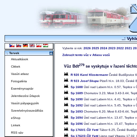
..: Vyhl
Vyberte si rok:
2026
2025
2024
2023
2022
2021
20
:. Tervek
Zobrazit tento vůz v Atlasu vozů
Aktualitások
279
Vůz Bdt
se vyskytuje v řazení těcht
Cikkek
Vasúti atlasz
R 920
Karel Klostermann
České Budějovice 6.
R 923
Josef Skupa
Plzeň hl.n. 18.03, České 
Fotogaléria
Sp 1688
Ústí nad Labem hl.n. 0.57, Teplice v
Eseménynaptár
Sp 1689
Chomutov 3.23, Most 3.43-3.44, Tepli
Jelentkezési űrlapok
Sp 1690
Ústí nad Labem hl.n. 4.41, Teplice v
Vasúti pályajegyzék
Sp 1692
Ústí nad Labem hl.n. 5.45, Teplice v
Szerelvényösszeállítás
Sp 1693
Chomutov 6.20, Most 6.43-6.44, Tepli
Sp 1694
Ústí nad Labem hl.n. 13.47, Teplice
eShop
Sp 1696
Ústí nad Labem hl.n. 15.47, Teplice
Linkek
Sp 1760/1
ČD Yetti
Tábor 6.25, České Budějov
RSS sáv
Sp 1762/3
ČD Yetti
Lipno nad Vltavou 17.02, 