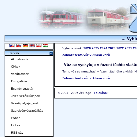
..: Vyhl
Vyberte si rok:
2026
2025
2024
2023
2022
2021
20
:. Tervek
Zobrazit tento vůz v Atlasu vozů
Aktualitások
Vůz se vyskytuje v řazení těchto vlaků
Cikkek
Tento vůz se nenachází v řazení žádného z vlaků. 
Vasúti atlasz
Zobrazit tento vůz v Atlasu vozů
Fotogaléria
Eseménynaptár
© 2001 - 2026 ŽelPage -
Felelősök
Jelentkezési űrlapok
Vasúti pályajegyzék
Szerelvényösszeállítás
eShop
Linkek
RSS sáv