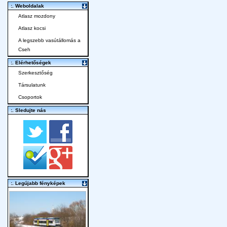
:. Weboldalak
Atlasz mozdony
Atlasz kocsi
A legszebb vasútállomás a
Cseh
:. Elérhetőségek
Szerkesztőség
Társulatunk
Csoportok
:. Sledujte nás
:. Legújabb fényképek