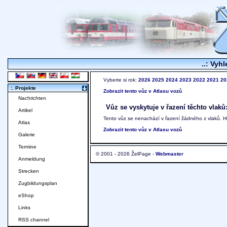
..: Vyhl
Vyberte si rok:
2026
2025
2024
2023
2022
2021
20
:. Projekte
Zobrazit tento vůz v Atlasu vozů
Nachrichten
Vůz se vyskytuje v řazení těchto vlaků
Artikel
Tento vůz se nenachází v řazení žádného z vlaků. 
Atlas
Zobrazit tento vůz v Atlasu vozů
Galerie
Termine
© 2001 - 2026 ŽelPage -
Webmaster
Anmeldung
Strecken
Zugbildungsplan
eShop
Links
RSS channel