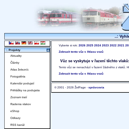
..: Vyhl
Vyberte si rok:
2026
2025
2024
2023
2022
2021
20
:. Projekty
Zobrazit tento vůz v Atlasu vozů
Aktuality
Vůz se vyskytuje v řazení těchto vlaků
Články
Tento vůz se nenachází v řazení žádného z vlaků. 
Atlas železníc
Zobrazit tento vůz v Atlasu vozů
Fotogaléria
Kalendár podujatí
© 2001 - 2026 ŽelPage -
správcovia
Prihlášky na podujatia
Zoznam tratí
Radenia vlakov
eShop
Odkazy
RSS kanál