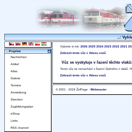
..: Vyhl
Vyberte si rok:
2026
2025
2024
2023
2022
2021
20
:. Projekte
Zobrazit tento vůz v Atlasu vozů
Nachrichten
Vůz se vyskytuje v řazení těchto vlaků
Artikel
Tento vůz se nenachází v řazení žádného z vlaků. 
Atlas
Zobrazit tento vůz v Atlasu vozů
Galerie
Termine
© 2001 - 2026 ŽelPage -
Webmaster
Anmeldung
Strecken
Zugbildungsplan
eShop
Links
RSS channel