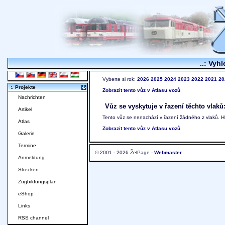
..: Vyhl
Vyberte si rok:
2026
2025
2024
2023
2022
2021
20
:. Projekte
Zobrazit tento vůz v Atlasu vozů
Nachrichten
Vůz se vyskytuje v řazení těchto vlaků
Artikel
Tento vůz se nenachází v řazení žádného z vlaků. 
Atlas
Zobrazit tento vůz v Atlasu vozů
Galerie
Termine
© 2001 - 2026 ŽelPage -
Webmaster
Anmeldung
Strecken
Zugbildungsplan
eShop
Links
RSS channel