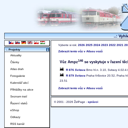
..: Vyhl
Vyberte si rok:
2026
2025
2024
2023
2022
2021
20
:. Projekty
Zobrazit tento vůz v Atlasu vozů
Aktuality
146
Vůz Ampz
se vyskytuje v řazení těc
Články
Atlas drah
R 876
Svitava
Brno hl.n. 3.10, Svitavy 4.02-4.
R 879
Svitava
Praha-Vršovice 20.52, Praha hl.
Fotogalerie
23.51
Kalendář akcí
Zobrazit tento vůz v Atlasu vozů
Přihlášky na akce
Seznam tratí
© 2001 - 2026 ŽelPage -
správci
Řazení vlaků
eShop
Odkazy
RSS kanál