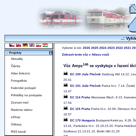
..: Vyhl
Vyberte si rok:
2026
2025
2024
2023
2022
2021
20
:. Projekty
Zobrazit tento vůz v Atlasu vozů
Aktuality
146
Vůz Ampz
se vyskytuje v řazení těc
Články
Atlas železníc
EC 100
Jože Plečnik
Salzburg Hbf 14.22, Lin
20.41
Fotogaléria
EC 101
Jože Plečnik
Praha hl.n. 7.14, České
Kalendár podujatí
13.47
Prihlášky na podujatia
EC 114
Praha
Warszawa Wsch. 9.13, Katowice 
Zoznam tratí
17.54
EC 115
Praha
Praha hl.n. 10.09, Olomouc hl.
Radenia vlakov
18.57
eShop
EC 170
Hungaria
Budapest-Keleti pu. 9.28, Št
Odkazy
13.41, Pardubice hl.n. 15.19-15.20, Praha-Holešov
Südkreuz 21.13-21.15, Berlin Hbf 21.20
RSS kanál