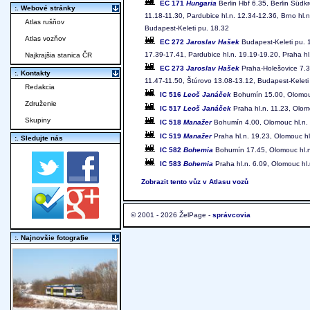
EC 171
Hungaria
Berlin Hbf 6.35, Berlin Südk
:. Webové stránky
11.18-11.30, Pardubice hl.n. 12.34-12.36, Brno hl.n
Atlas rušňov
Budapest-Keleti pu. 18.32
Atlas vozňov
EC 272
Jaroslav Hašek
Budapest-Keleti pu. 1
17.39-17.41, Pardubice hl.n. 19.19-19.20, Praha hl
Najkrajšia stanica ČR
EC 273
Jaroslav Hašek
Praha-Holešovice 7.30
:. Kontakty
11.47-11.50, Štúrovo 13.08-13.12, Budapest-Keleti
Redakcia
IC 516
Leoš Janáček
Bohumín 15.00, Olomouc 
Združenie
IC 517
Leoš Janáček
Praha hl.n. 11.23, Olom
Skupiny
IC 518
Manažer
Bohumín 4.00, Olomouc hl.n. 5
IC 519
Manažer
Praha hl.n. 19.23, Olomouc h
:. Sledujte nás
IC 582
Bohemia
Bohumín 17.45, Olomouc hl.n.
IC 583
Bohemia
Praha hl.n. 6.09, Olomouc hl
Zobrazit tento vůz v Atlasu vozů
© 2001 - 2026 ŽelPage -
správcovia
:. Najnovšie fotografie