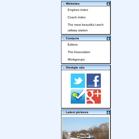
:. Websites
Engines index
Coach index
The most beautiful czech
railway station
:. Contacts
Editors
The Association
Workgroups
:. Sledujte nás
:. Latest pictures