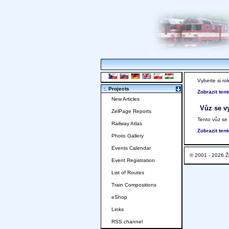
Vyberte si ro
:. Projects
Zobrazit ten
New Articles
Vůz se vy
ZelPage Reports
Tento vůz se
Railway Atlas
Zobrazit ten
Photo Gallery
Events Calendar
© 2001 - 2026 Ž
Event Registration
List of Routes
Train Compositions
eShop
Links
RSS channel