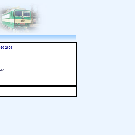
010
2009
aků.