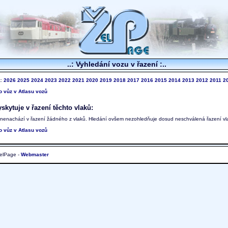
..: Vyhledání vozu v řazení :..
k:
2026
2025
2024
2023
2022
2021
2020
2019
2018
2017
2016
2015
2014
2013
2012
2011
2
to vůz v Atlasu vozů
skytuje v řazení těchto vlaků:
 nenachází v řazení žádného z vlaků. Hledání ovšem nezohledňuje dosud neschválená řazení vl
to vůz v Atlasu vozů
elPage -
Webmaster