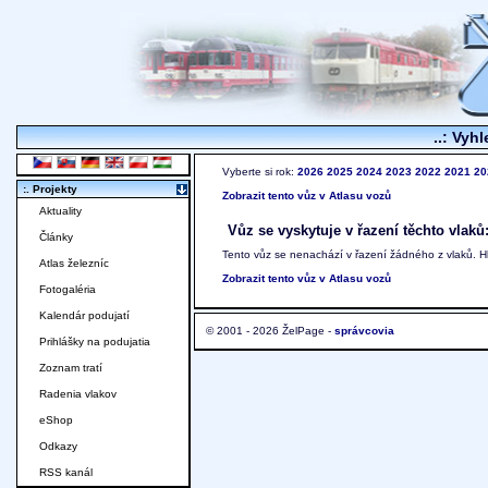
..: Vyhl
Vyberte si rok:
2026
2025
2024
2023
2022
2021
20
:. Projekty
Zobrazit tento vůz v Atlasu vozů
Aktuality
Vůz se vyskytuje v řazení těchto vlaků
Články
Tento vůz se nenachází v řazení žádného z vlaků. 
Atlas železníc
Zobrazit tento vůz v Atlasu vozů
Fotogaléria
Kalendár podujatí
© 2001 - 2026 ŽelPage -
správcovia
Prihlášky na podujatia
Zoznam tratí
Radenia vlakov
eShop
Odkazy
RSS kanál