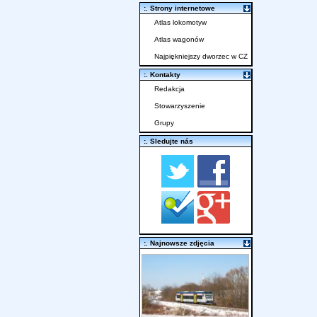
:. Strony internetowe
Atlas lokomotyw
Atlas wagonów
Najpiękniejszy dworzec w CZ
:. Kontakty
Redakcja
Stowarzyszenie
Grupy
:. Sledujte nás
:. Najnowsze zdjęcia