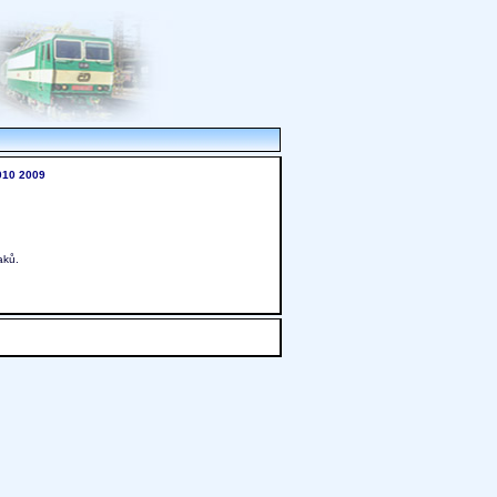
010
2009
aků.