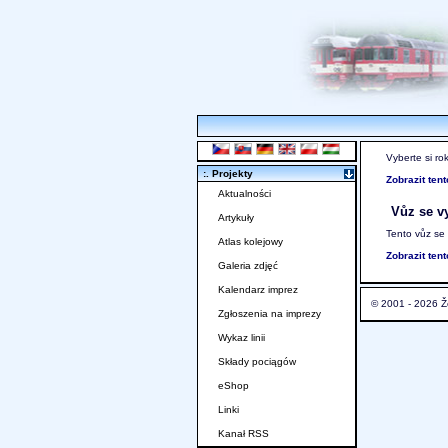
Vyberte si ro
:. Projekty
Zobrazit ten
Aktualności
Vůz se vy
Artykuły
Tento vůz se
Atlas kolejowy
Zobrazit ten
Galeria zdjęć
Kalendarz imprez
© 2001 - 2026 Ž
Zgłoszenia na imprezy
Wykaz linii
Składy pociągów
eShop
Linki
Kanał RSS