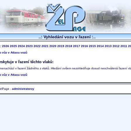
..: Vyhledání vozu v řazení :..
k:
2026
2025
2024
2023
2022
2021
2020
2019
2018
2017
2016
2015
2014
2013
2012
2011
2
to vůz v Atlasu vozů
skytuje v řazení těchto vlaků:
 nenachází v řazení žádného z vlaků. Hledání ovšem nezohledňuje dosud neschválená řazení vl
to vůz v Atlasu vozů
elPage -
administratorzy