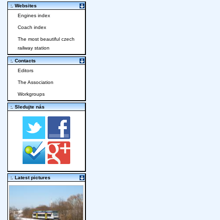
:. Websites
Engines index
Coach index
The most beautiful czech
railway station
:. Contacts
Editors
The Association
Workgroups
:. Sledujte nás
:. Latest pictures