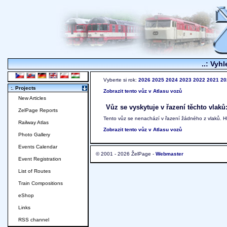
..: Vyhl
Vyberte si rok:
2026
2025
2024
2023
2022
2021
20
:. Projects
Zobrazit tento vůz v Atlasu vozů
New Articles
Vůz se vyskytuje v řazení těchto vlaků
ZelPage Reports
Tento vůz se nenachází v řazení žádného z vlaků. 
Railway Atlas
Zobrazit tento vůz v Atlasu vozů
Photo Gallery
Events Calendar
© 2001 - 2026 ŽelPage -
Webmaster
Event Registration
List of Routes
Train Compositions
eShop
Links
RSS channel