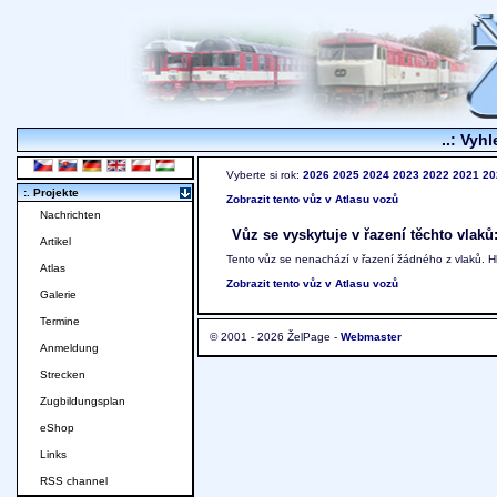
..: Vyhl
Vyberte si rok:
2026
2025
2024
2023
2022
2021
20
:. Projekte
Zobrazit tento vůz v Atlasu vozů
Nachrichten
Vůz se vyskytuje v řazení těchto vlaků
Artikel
Tento vůz se nenachází v řazení žádného z vlaků. 
Atlas
Zobrazit tento vůz v Atlasu vozů
Galerie
Termine
© 2001 - 2026 ŽelPage -
Webmaster
Anmeldung
Strecken
Zugbildungsplan
eShop
Links
RSS channel