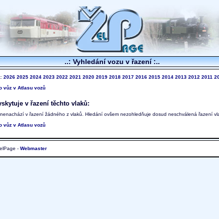
..: Vyhledání vozu v řazení :..
k:
2026
2025
2024
2023
2022
2021
2020
2019
2018
2017
2016
2015
2014
2013
2012
2011
2
to vůz v Atlasu vozů
skytuje v řazení těchto vlaků:
 nenachází v řazení žádného z vlaků. Hledání ovšem nezohledňuje dosud neschválená řazení vl
to vůz v Atlasu vozů
elPage -
Webmaster