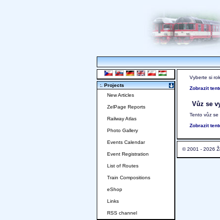
Vyberte si ro
:. Projects
Zobrazit ten
New Articles
Vůz se vy
ZelPage Reports
Tento vůz se
Railway Atlas
Zobrazit ten
Photo Gallery
Events Calendar
© 2001 - 2026 Ž
Event Registration
List of Routes
Train Compositions
eShop
Links
RSS channel