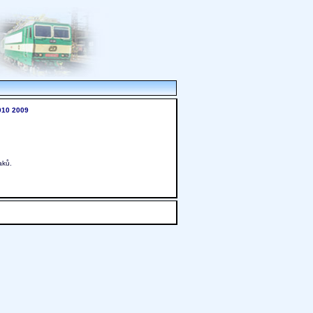
010
2009
aků.