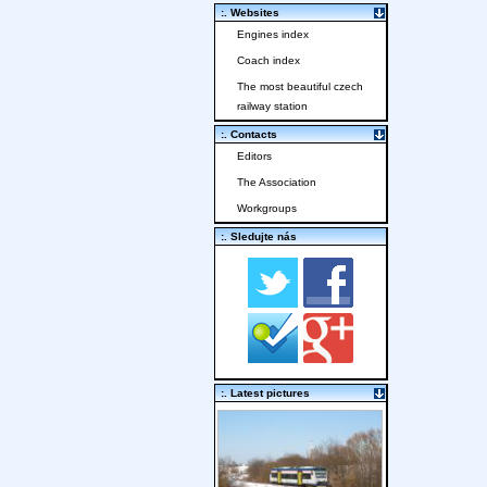
:. Websites
Engines index
Coach index
The most beautiful czech
railway station
:. Contacts
Editors
The Association
Workgroups
:. Sledujte nás
:. Latest pictures