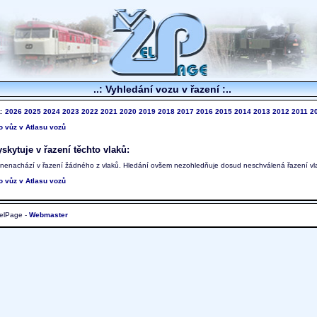
..: Vyhledání vozu v řazení :..
k:
2026
2025
2024
2023
2022
2021
2020
2019
2018
2017
2016
2015
2014
2013
2012
2011
2
to vůz v Atlasu vozů
skytuje v řazení těchto vlaků:
 nenachází v řazení žádného z vlaků. Hledání ovšem nezohledňuje dosud neschválená řazení vl
to vůz v Atlasu vozů
elPage -
Webmaster