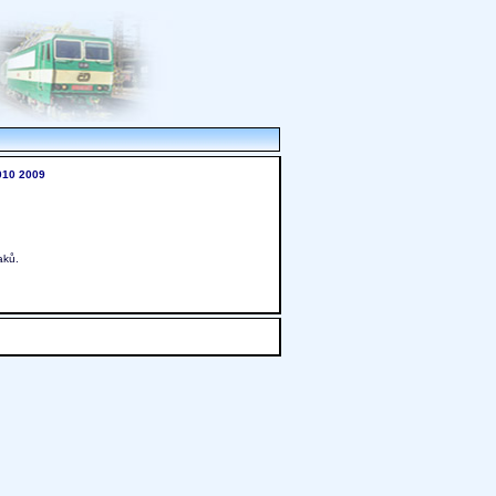
010
2009
aků.