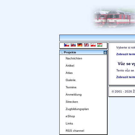
Vyberte si ro
:. Projekte
Zobrazit ten
Nachrichten
Vůz se vy
Artikel
Tento vůz se
Atlas
Zobrazit ten
Galerie
Termine
© 2001 - 2026 Ž
Anmeldung
Strecken
Zugbildungsplan
eShop
Links
RSS channel