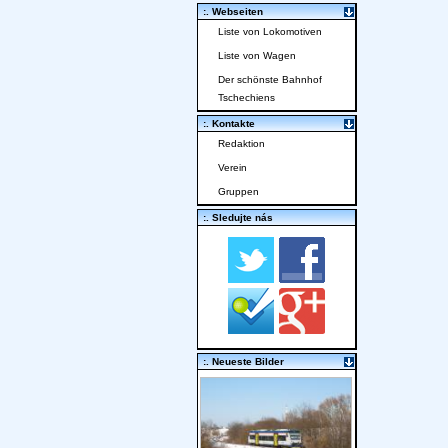
:. Webseiten
Liste von Lokomotiven
Liste von Wagen
Der schönste Bahnhof
Tschechiens
:. Kontakte
Redaktion
Verein
Gruppen
:. Sledujte nás
:. Neueste Bilder