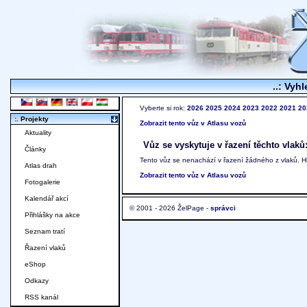
..: Vyhl
Vyberte si rok:
2026
2025
2024
2023
2022
2021
20
:. Projekty
Zobrazit tento vůz v Atlasu vozů
Aktuality
Vůz se vyskytuje v řazení těchto vlaků
Články
Tento vůz se nenachází v řazení žádného z vlaků. 
Atlas drah
Zobrazit tento vůz v Atlasu vozů
Fotogalerie
Kalendář akcí
© 2001 - 2026 ŽelPage -
správci
Přihlášky na akce
Seznam tratí
Řazení vlaků
eShop
Odkazy
RSS kanál