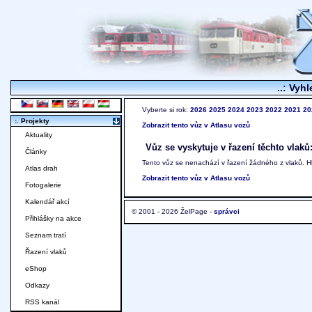
..: Vyhl
Vyberte si rok:
2026
2025
2024
2023
2022
2021
20
:. Projekty
Zobrazit tento vůz v Atlasu vozů
Aktuality
Vůz se vyskytuje v řazení těchto vlaků
Články
Tento vůz se nenachází v řazení žádného z vlaků. 
Atlas drah
Zobrazit tento vůz v Atlasu vozů
Fotogalerie
Kalendář akcí
© 2001 - 2026 ŽelPage -
správci
Přihlášky na akce
Seznam tratí
Řazení vlaků
eShop
Odkazy
RSS kanál