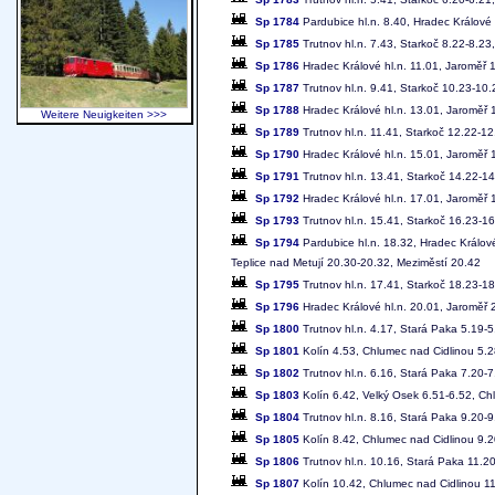
Sp 1784
Pardubice hl.n. 8.40, Hradec Králové 
Sp 1785
Trutnov hl.n. 7.43, Starkoč 8.22-8.23
Sp 1786
Hradec Králové hl.n. 11.01, Jaroměř 1
Sp 1787
Trutnov hl.n. 9.41, Starkoč 10.23-10.
Sp 1788
Hradec Králové hl.n. 13.01, Jaroměř 1
Weitere Neuigkeiten >>>
Sp 1789
Trutnov hl.n. 11.41, Starkoč 12.22-12
Sp 1790
Hradec Králové hl.n. 15.01, Jaroměř 1
Sp 1791
Trutnov hl.n. 13.41, Starkoč 14.22-14
Sp 1792
Hradec Králové hl.n. 17.01, Jaroměř 1
Sp 1793
Trutnov hl.n. 15.41, Starkoč 16.23-16
Sp 1794
Pardubice hl.n. 18.32, Hradec Králov
Teplice nad Metují 20.30-20.32, Meziměstí 20.42
Sp 1795
Trutnov hl.n. 17.41, Starkoč 18.23-18
Sp 1796
Hradec Králové hl.n. 20.01, Jaroměř 2
Sp 1800
Trutnov hl.n. 4.17, Stará Paka 5.19-5
Sp 1801
Kolín 4.53, Chlumec nad Cidlinou 5.28
Sp 1802
Trutnov hl.n. 6.16, Stará Paka 7.20-7
Sp 1803
Kolín 6.42, Velký Osek 6.51-6.52, Chl
Sp 1804
Trutnov hl.n. 8.16, Stará Paka 9.20-
Sp 1805
Kolín 8.42, Chlumec nad Cidlinou 9.2
Sp 1806
Trutnov hl.n. 10.16, Stará Paka 11.2
Sp 1807
Kolín 10.42, Chlumec nad Cidlinou 11