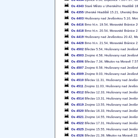
Os 4343
Staré Město u Uherského Hradiště 18
Os 4355
Uherské Hradiště 15.21, Uherský Bro
Os 4403
Hrušovany nad Jevišovkou 5.10, Mora
Os 4416
Brno hl.n. 19.54, Moravské Bránice 
Os 4418
Brno hl.n. 20.54, Moravské Bránice 
Os 4419
Hrušovany nad Jevišovkou 20.42, Mor
Os 4428
Brno hl.n. 21.54, Moravské Bránice 
Os 4502
Břeclav 5.54, Hrušovany nad Jevišov
Os 4503
Znojmo 4.58, Hrušovany nad Jevišovk
Os 4506
Břeclav 7.34, Mikulov na Moravě 7.5
Os 4507
Znojmo 6.58, Hrušovany nad Jevišovk
Os 4509
Znojmo 9.03, Hrušovany nad Jevišovk
Os 4510
Břeclav 11.31, Hrušovany nad Jevišo
Os 4511
Znojmo 11.03, Hrušovany nad Jevišov
Os 4512
Břeclav 12.33, Hrušovany nad Jeviš
Os 4514
Břeclav 13.31, Hrušovany nad Jeviš
Os 4519
Znojmo 13.55, Hrušovany nad Jevišo
Os 4520
Břeclav 16.33, Hrušovany nad Jeviš
Os 4521
Znojmo 14.55, Hrušovany nad Jevišo
Os 4522
Břeclav 17.31, Hrušovany nad Jeviš
Os 4525
Znojmo 15.55, Hrušovany nad Jevišo
Os 4526
Břeclav 21.39, Mikulov na Moravě 22