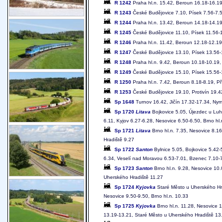
R 1242
Praha hl.n. 15.42, Beroun 16.18-16.19
R 1243
České Budějovice 7.10, Písek 7.56-7.5
R 1244
Praha hl.n. 13.42, Beroun 14.18-14.19
R 1245
České Budějovice 11.10, Písek 11.56-1
R 1246
Praha hl.n. 11.42, Beroun 12.18-12.19
R 1247
České Budějovice 13.10, Písek 13.56-1
R 1248
Praha hl.n. 9.42, Beroun 10.18-10.19,
R 1249
České Budějovice 15.10, Písek 15.56-1
R 1250
Praha hl.n. 7.42, Beroun 8.18-8.19, P
R 1253
České Budějovice 19.10, Protivín 19.4
Sp 1648
Turnov 16.42, Jičín 17.32-17.34, Nym
Sp 1720
Litava
Bojkovice 5.05, Újezdec u Luh
6.11, Kyjov 6.27-6.28, Nesovice 6.50-6.50, Brno hl.
Sp 1721
Litava
Brno hl.n. 7.35, Nesovice 8.1
Hradiště 9.27
Sp 1722
Santon
Bylnice 5.05, Bojkovice 5.42-
6.34, Veselí nad Moravou 6.53-7.01, Bzenec 7.10-7.
Sp 1723
Santon
Brno hl.n. 9.28, Nesovice 10.
Uherského Hradiště 11.27
Sp 1724
Kyjovka
Staré Město u Uherského Hra
Nesovice 9.50-9.50, Brno hl.n. 10.33
Sp 1725
Kyjovka
Brno hl.n. 11.28, Nesovice 
13.19-13.21, Staré Město u Uherského Hradiště 13