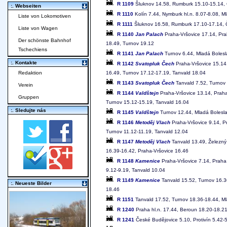
R 1109
Šluknov 14.58, Rumburk 15.10-15.14, Če
:. Webseiten
R 1110
Kolín 7.44, Nymburk hl.n. 8.07-8.08, M
Liste von Lokomotiven
R 1111
Šluknov 16.58, Rumburk 17.10-17.14, Če
Liste von Wagen
R 1140
Jan Palach
Praha-Vršovice 17.14, Prah
Der schönste Bahnhof
18.49, Turnov 19.12
Tschechiens
R 1141
Jan Palach
Turnov 6.44, Mladá Bolesla
:. Kontakte
R 1142
Svatopluk Čech
Praha-Vršovice 15.14,
16.49, Turnov 17.12-17.19, Tanvald 18.04
Redaktion
R 1143
Svatopluk Čech
Tanvald 7.52, Turnov 
Verein
R 1144
Valdštejn
Praha-Vršovice 13.14, Praha 
Gruppen
Turnov 15.12-15.19, Tanvald 16.04
:. Sledujte nás
R 1145
Valdštejn
Turnov 12.44, Mladá Boleslav
R 1146
Metoděj Vlach
Praha-Vršovice 9.14, Pr
Turnov 11.12-11.19, Tanvald 12.04
R 1147
Metoděj Vlach
Tanvald 13.49, Železný 
16.39-16.42, Praha-Vršovice 16.46
R 1148
Kamenice
Praha-Vršovice 7.14, Praha 
9.12-9.19, Tanvald 10.04
R 1149
Kamenice
Tanvald 15.52, Turnov 16.36
:. Neueste Bilder
18.46
R 1151
Tanvald 17.52, Turnov 18.36-18.44, Mla
R 1240
Praha hl.n. 17.44, Beroun 18.20-18.21
R 1241
České Budějovice 5.10, Protivín 5.42-5