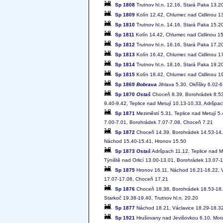
Sp 1808
Trutnov hl.n. 12.16, Stará Paka 13.2
Sp 1809
Kolín 12.42, Chlumec nad Cidlinou 13
Sp 1810
Trutnov hl.n. 14.16, Stará Paka 15.2
Sp 1811
Kolín 14.42, Chlumec nad Cidlinou 15
Sp 1812
Trutnov hl.n. 16.16, Stará Paka 17.2
Sp 1813
Kolín 16.42, Chlumec nad Cidlinou 17
Sp 1814
Trutnov hl.n. 18.16, Stará Paka 19.2
Sp 1815
Kolín 18.42, Chlumec nad Cidlinou 19
Sp 1869
Bobrava
Jihlava 5.30, Okříšky 6.02-
Sp 1870
Ostaš
Choceň 8.39, Borohrádek 8.53-
9.40-9.42, Teplice nad Metují 10.13-10.33, Adršpa
Sp 1871
Meziměstí 5.31, Teplice nad Metují 5.
7.00-7.01, Borohrádek 7.07-7.08, Choceň 7.21
Sp 1872
Choceň 14.39, Borohrádek 14.53-14.54
Náchod 15.40-15.41, Hronov 15.50
Sp 1873
Ostaš
Adršpach 11.12, Teplice nad M
Týniště nad Orlicí 13.00-13.01, Borohrádek 13.07
Sp 1875
Hronov 16.11, Náchod 16.21-16.22, Vá
17.07-17.08, Choceň 17.21
Sp 1876
Choceň 18.38, Borohrádek 18.53-18.54
Starkoč 19.38-19.40, Trutnov hl.n. 20.20
Sp 1877
Náchod 18.21, Václavice 18.29-18.32,
Sp 1921
Hrušovany nad Jevišovkou 6.10, Morav