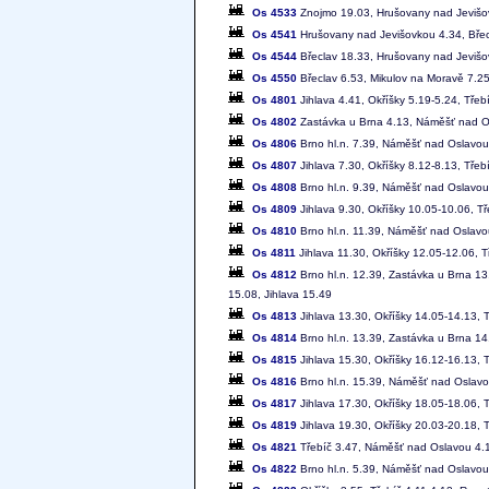
Os 4533
Znojmo 19.03, Hrušovany nad Jevišo
Os 4541
Hrušovany nad Jevišovkou 4.34, Břec
Os 4544
Břeclav 18.33, Hrušovany nad Jeviš
Os 4550
Břeclav 6.53, Mikulov na Moravě 7.2
Os 4801
Jihlava 4.41, Okříšky 5.19-5.24, Tře
Os 4802
Zastávka u Brna 4.13, Náměšť nad Osl
Os 4806
Brno hl.n. 7.39, Náměšť nad Oslavou 
Os 4807
Jihlava 7.30, Okříšky 8.12-8.13, Tře
Os 4808
Brno hl.n. 9.39, Náměšť nad Oslavou 
Os 4809
Jihlava 9.30, Okříšky 10.05-10.06, T
Os 4810
Brno hl.n. 11.39, Náměšť nad Oslavou
Os 4811
Jihlava 11.30, Okříšky 12.05-12.06, 
Os 4812
Brno hl.n. 12.39, Zastávka u Brna 13
15.08, Jihlava 15.49
Os 4813
Jihlava 13.30, Okříšky 14.05-14.13, 
Os 4814
Brno hl.n. 13.39, Zastávka u Brna 14
Os 4815
Jihlava 15.30, Okříšky 16.12-16.13, 
Os 4816
Brno hl.n. 15.39, Náměšť nad Oslavou
Os 4817
Jihlava 17.30, Okříšky 18.05-18.06, 
Os 4819
Jihlava 19.30, Okříšky 20.03-20.18, 
Os 4821
Třebíč 3.47, Náměšť nad Oslavou 4.11
Os 4822
Brno hl.n. 5.39, Náměšť nad Oslavou 