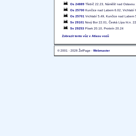
Os 24889
Třebíč 22.23, Náměšť nad Oslavou
Os 25700
Kunčice nad Labem 6.02, Vrchlabí 
Os 25701
Vrchlabí 5.49, Kunčice nad Labem 
Sv 29101
Nový Bor 22.01, Česká Lípa hl.n. 2
Sv 29253
Písek 20.10, Protivín 20.24
Zobrazit tento vůz v Atlasu vozů
© 2001 - 2026 ŽelPage -
Webmaster