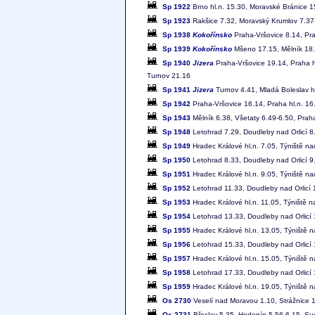
Sp 1922
Brno hl.n. 15.30, Moravské Bránice 
Sp 1923
Rakšice 7.32, Moravský Krumlov 7.37-
Sp 1938
Kokořínsko
Praha-Vršovice 8.14, Pra
Sp 1939
Kokořínsko
Mšeno 17.15, Mělník 18.0
Sp 1940
Jizera
Praha-Vršovice 19.14, Praha h
Turnov 21.16
Sp 1941
Jizera
Turnov 4.41, Mladá Boleslav hl
Sp 1942
Praha-Vršovice 16.14, Praha hl.n. 16
Sp 1943
Mělník 6.38, Všetaty 6.49-6.50, Praha
Sp 1948
Letohrad 7.29, Doudleby nad Orlicí 8.
Sp 1949
Hradec Králové hl.n. 7.05, Týniště na
Sp 1950
Letohrad 8.33, Doudleby nad Orlicí 9.
Sp 1951
Hradec Králové hl.n. 9.05, Týniště na
Sp 1952
Letohrad 11.33, Doudleby nad Orlicí 1
Sp 1953
Hradec Králové hl.n. 11.05, Týniště n
Sp 1954
Letohrad 13.33, Doudleby nad Orlicí 1
Sp 1955
Hradec Králové hl.n. 13.05, Týniště n
Sp 1956
Letohrad 15.33, Doudleby nad Orlicí 1
Sp 1957
Hradec Králové hl.n. 15.05, Týniště n
Sp 1958
Letohrad 17.33, Doudleby nad Orlicí 1
Sp 1959
Hradec Králové hl.n. 19.05, Týniště n
Os 2730
Veselí nad Moravou 1.10, Strážnice 
Os 2731
Břeclav 5.35, Hodonín 5.56-6.15, Su