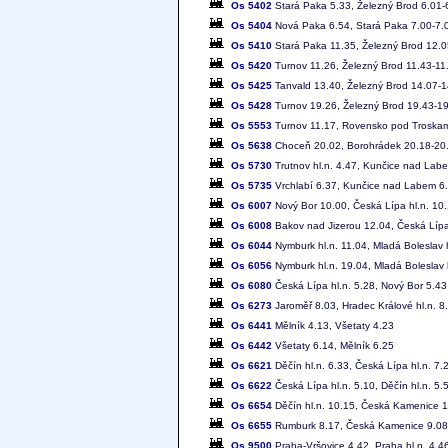
Os 5402
Stará Paka 5.33, Železný Brod 6.01-6
Os 5404
Nová Paka 6.54, Stará Paka 7.00-7.01
Os 5410
Stará Paka 11.35, Železný Brod 12.0
Os 5420
Turnov 11.26, Železný Brod 11.43-11
Os 5425
Tanvald 13.40, Železný Brod 14.07-1
Os 5428
Turnov 19.26, Železný Brod 19.43-19
Os 5553
Turnov 11.17, Rovensko pod Troskam
Os 5638
Choceň 20.02, Borohrádek 20.18-20.1
Os 5730
Trutnov hl.n. 4.47, Kunčice nad Labe
Os 5735
Vrchlabí 6.37, Kunčice nad Labem 6.4
Os 6007
Nový Bor 10.00, Česká Lípa hl.n. 10.
Os 6008
Bakov nad Jizerou 12.04, Česká Lípa
Os 6044
Nymburk hl.n. 11.04, Mladá Boleslav 
Os 6056
Nymburk hl.n. 19.04, Mladá Boleslav 
Os 6080
Česká Lípa hl.n. 5.28, Nový Bor 5.43
Os 6273
Jaroměř 8.03, Hradec Králové hl.n. 8
Os 6441
Mělník 4.13, Všetaty 4.23
Os 6442
Všetaty 6.14, Mělník 6.25
Os 6621
Děčín hl.n. 6.33, Česká Lípa hl.n. 7.
Os 6622
Česká Lípa hl.n. 5.10, Děčín hl.n. 5.
Os 6654
Děčín hl.n. 10.15, Česká Kamenice 
Os 6655
Rumburk 8.17, Česká Kamenice 9.08-9
Os 9500
Praha-Vršovice 4.42, Praha hl.n. 4.46