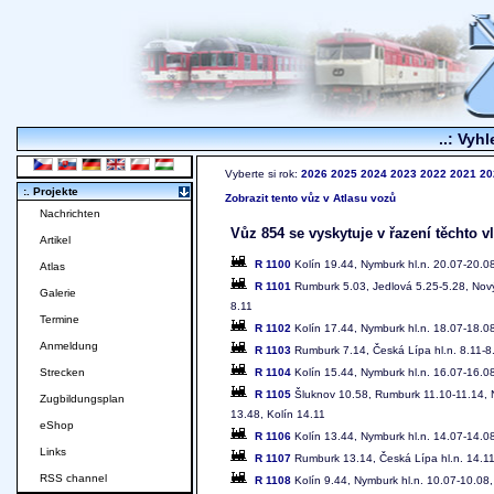
..: Vyhl
Vyberte si rok:
2026
2025
2024
2023
2022
2021
20
:. Projekte
Zobrazit tento vůz v Atlasu vozů
Nachrichten
Vůz 854 se vyskytuje v řazení těchto v
Artikel
R 1100
Kolín 19.44, Nymburk hl.n. 20.07-20.08
Atlas
R 1101
Rumburk 5.03, Jedlová 5.25-5.28, Nový 
Galerie
8.11
Termine
R 1102
Kolín 17.44, Nymburk hl.n. 18.07-18.08
Anmeldung
R 1103
Rumburk 7.14, Česká Lípa hl.n. 8.11-8.
R 1104
Kolín 15.44, Nymburk hl.n. 16.07-16.08
Strecken
R 1105
Šluknov 10.58, Rumburk 11.10-11.14, No
Zugbildungsplan
13.48, Kolín 14.11
eShop
R 1106
Kolín 13.44, Nymburk hl.n. 14.07-14.08
Links
R 1107
Rumburk 13.14, Česká Lípa hl.n. 14.11-
RSS channel
R 1108
Kolín 9.44, Nymburk hl.n. 10.07-10.08,