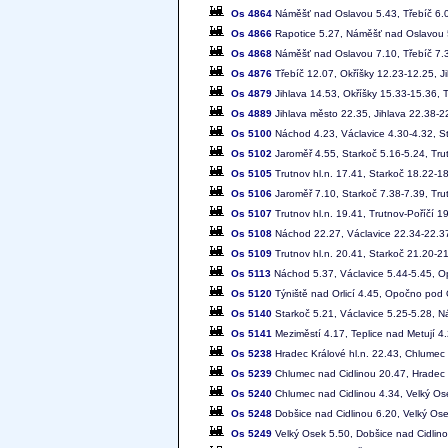
Os 4864
Náměšť nad Oslavou 5.43, Třebíč 6.08
Os 4866
Rapotice 5.27, Náměšť nad Oslavou 5.
Os 4868
Náměšť nad Oslavou 7.10, Třebíč 7.34
Os 4876
Třebíč 12.07, Okříšky 12.23-12.25, J
Os 4879
Jihlava 14.53, Okříšky 15.33-15.36, 
Os 4889
Jihlava město 22.35, Jihlava 22.38-2
Os 5100
Náchod 4.23, Václavice 4.30-4.32, Sta
Os 5102
Jaroměř 4.55, Starkoč 5.16-5.24, Trut
Os 5105
Trutnov hl.n. 17.41, Starkoč 18.22-1
Os 5106
Jaroměř 7.10, Starkoč 7.38-7.39, Trut
Os 5107
Trutnov hl.n. 19.41, Trutnov-Poříčí 
Os 5108
Náchod 22.27, Václavice 22.34-22.37,
Os 5109
Trutnov hl.n. 20.41, Starkoč 21.20-2
Os 5113
Náchod 5.37, Václavice 5.44-5.45, Op
Os 5120
Týniště nad Orlicí 4.45, Opočno pod O
Os 5140
Starkoč 5.21, Václavice 5.25-5.28, N
Os 5141
Meziměstí 4.17, Teplice nad Metují 4
Os 5238
Hradec Králové hl.n. 22.43, Chlumec 
Os 5239
Chlumec nad Cidlinou 20.47, Hradec K
Os 5240
Chlumec nad Cidlinou 4.34, Velký Os
Os 5248
Dobšice nad Cidlinou 6.20, Velký Os
Os 5249
Velký Osek 5.50, Dobšice nad Cidlin