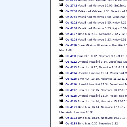
Os 2742
Veselí nad Moravou 19.09, Strážnic
Os 2750
Velká nad Veličkou 1.30, Veselí nad
Os 2751
Veselí nad Moravou 1.00, Velká nad 
Os 4102
Veselí nad Moravou 3.55, Kyjov 4.22-
Os 4106
Veselí nad Moravou 5.23, Kyjov 5.51-
Os 4107
Brno hl.n. 6.12, Nesovice 7.12-7.12,
Os 4108
Veselí nad Moravou 6.23, Kyjov 6.51-
Os 4110
Staré Město u Uherského Hradiště 7.3
hl.n. 9.48
Os 4111
Brno hl.n. 8.12, Nesovice 9.12-9.12,
Os 4112
Uherské Hradiště 9.34, Veselí nad Mo
Os 4113
Brno hl.n. 8.15, Nesovice 9.12-9.12,
Os 4114
Uherské Hradiště 11.34, Veselí nad M
Os 4115
Brno hl.n. 10.15, Nesovice 11.12-11.
Os 4116
Uherské Hradiště 13.34, Veselí nad M
Os 4117
Brno hl.n. 12.15, Nesovice 13.12-13.
Os 4118
Uherské Hradiště 15.34, Veselí nad M
Os 4119
Brno hl.n. 14.14, Nesovice 15.12-15.
Os 4121
Brno hl.n. 16.14, Nesovice 17.12-17.
Uherského Hradiště 18.33
Os 4123
Brno hl.n. 18.15, Nesovice 19.12-19.
Os 4139
Brno hl.n. 0.35, Nesovice 1.22