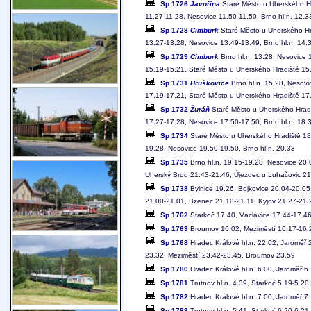
Sp 1726
Javořina
Staré Město u Uherského Hr
11.27-11.28, Nesovice 11.50-11.50, Brno hl.n. 12.3
Sp 1728
Cimburk
Staré Město u Uherského Hr
13.27-13.28, Nesovice 13.49-13.49, Brno hl.n. 14.
Sp 1729
Cimburk
Brno hl.n. 13.28, Nesovice 
15.19-15.21, Staré Město u Uherského Hradiště 15
Sp 1731
Hruškovice
Brno hl.n. 15.28, Nesovi
17.19-17.21, Staré Město u Uherského Hradiště 17
Sp 1732
Žuráň
Staré Město u Uherského Hradi
17.27-17.28, Nesovice 17.50-17.50, Brno hl.n. 18.
Sp 1734
Staré Město u Uherského Hradiště 18
19.28, Nesovice 19.50-19.50, Brno hl.n. 20.33
Sp 1735
Brno hl.n. 19.15-19.28, Nesovice 20.
Uherský Brod 21.43-21.46, Újezdec u Luhačovic 21.
Sp 1738
Bylnice 19.26, Bojkovice 20.04-20.05
21.00-21.01, Bzenec 21.10-21.11, Kyjov 21.27-21.2
Sp 1762
Starkoč 17.40, Václavice 17.44-17.46
Sp 1763
Broumov 16.02, Meziměstí 16.17-16.20
Sp 1768
Hradec Králové hl.n. 22.02, Jaroměř 
23.32, Meziměstí 23.42-23.45, Broumov 23.59
Sp 1780
Hradec Králové hl.n. 6.00, Jaroměř 6.
Sp 1781
Trutnov hl.n. 4.39, Starkoč 5.19-5.20
Sp 1782
Hradec Králové hl.n. 7.00, Jaroměř 7.
Sp 1783
Trutnov hl.n. 5.41, Starkoč 6.20-6.21