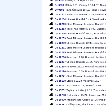
Sv 9590
Všetaty 3.55, Byšice 4.00
Sv 9591
Mělník 0.01, Všetaty 0.10-4.07, Nera
Sv 9593
Praha-Čakovice 19.18, Praha-Vršovic
Os 12203
Veselí nad Moravou 5.15, Uherské H
Os 12204
Uherské Hradiště 5.43, Veselí nad 
Os 12210
Staré Město u Uherského Hradiště 2
Os 12213
Veselí nad Moravou 14.07, Uherské 
Os 12256
Uherské Hradiště 10.20, Staré Měst
Os 12259
Staré Město u Uherského Hradiště 9
Os 12260
Uherské Hradiště 12.05, Staré Měst
Os 12261
Staré Město u Uherského Hradiště 1
Os 12265
Staré Město u Uherského Hradiště 1
Os 12266
Kunovice 19.28, Uherské Hradiště 1
Os 12267
Uherské Hradiště 21.14, Kunovice 
Os 12268
Kunovice 21.22, Uherské Hradiště 2
Os 12270
Kunovice 15.09, Uherské Hradiště 
Os 12271
Staré Město u Uherského Hradiště 2
Os 15168
Starkoč 17.23, Václavice 17.27
Os 15171
Václavice 17.32, Starkoč 17.36
Os 15752
Teplice nad Metují 6.31, Trutnov hl.
Os 15763
Trutnov hl.n. 15.24, Teplice nad Met
Os 20570
Jablonné nad Orlicí 6.20, Letohrad 
Os 24881
Okříšky 5.52, Třebíč 6.06-6.18, Ná