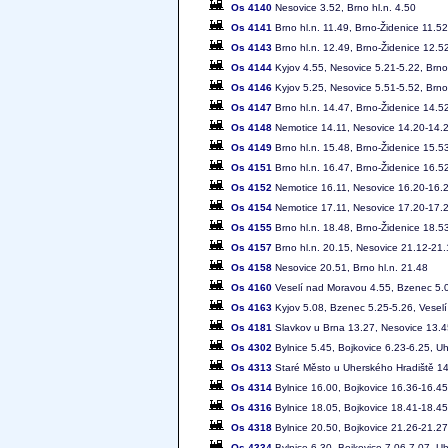
Os 4140
Nesovice 3.52, Brno hl.n. 4.50
Os 4141
Brno hl.n. 11.49, Brno-Židenice 11.5
Os 4143
Brno hl.n. 12.49, Brno-Židenice 12.5
Os 4144
Kyjov 4.55, Nesovice 5.21-5.22, Brno 
Os 4146
Kyjov 5.25, Nesovice 5.51-5.52, Brno 
Os 4147
Brno hl.n. 14.47, Brno-Židenice 14.5
Os 4148
Nemotice 14.11, Nesovice 14.20-14.2
Os 4149
Brno hl.n. 15.48, Brno-Židenice 15.5
Os 4151
Brno hl.n. 16.47, Brno-Židenice 16.5
Os 4152
Nemotice 16.11, Nesovice 16.20-16.2
Os 4154
Nemotice 17.11, Nesovice 17.20-17.2
Os 4155
Brno hl.n. 18.48, Brno-Židenice 18.5
Os 4157
Brno hl.n. 20.15, Nesovice 21.12-21.
Os 4158
Nesovice 20.51, Brno hl.n. 21.48
Os 4160
Veselí nad Moravou 4.55, Bzenec 5.0
Os 4163
Kyjov 5.08, Bzenec 5.25-5.26, Vesel
Os 4181
Slavkov u Brna 13.27, Nesovice 13.4
Os 4302
Bylnice 5.45, Bojkovice 6.23-6.25, U
Os 4313
Staré Město u Uherského Hradiště 14.
Os 4314
Bylnice 16.00, Bojkovice 16.36-16.45
Os 4316
Bylnice 18.05, Bojkovice 18.41-18.4
Os 4318
Bylnice 20.50, Bojkovice 21.26-21.2
Os 4334
Bylnice 6.30, Bojkovice 7.06-7.07, U