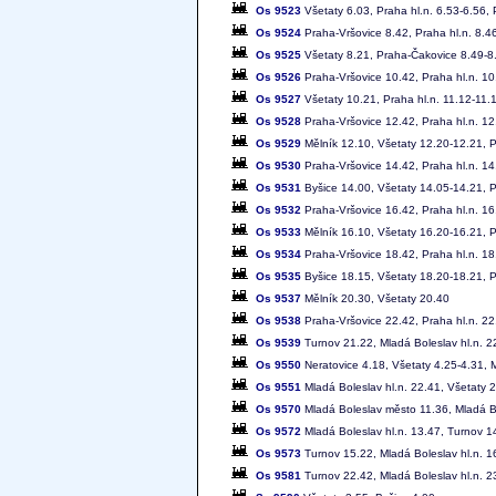
Os 9523
Všetaty 6.03, Praha hl.n. 6.53-6.56,
Os 9524
Praha-Vršovice 8.42, Praha hl.n. 8.4
Os 9525
Všetaty 8.21, Praha-Čakovice 8.49-8.
Os 9526
Praha-Vršovice 10.42, Praha hl.n. 10
Os 9527
Všetaty 10.21, Praha hl.n. 11.12-11.
Os 9528
Praha-Vršovice 12.42, Praha hl.n. 12
Os 9529
Mělník 12.10, Všetaty 12.20-12.21, P
Os 9530
Praha-Vršovice 14.42, Praha hl.n. 14
Os 9531
Byšice 14.00, Všetaty 14.05-14.21, P
Os 9532
Praha-Vršovice 16.42, Praha hl.n. 16
Os 9533
Mělník 16.10, Všetaty 16.20-16.21, P
Os 9534
Praha-Vršovice 18.42, Praha hl.n. 18
Os 9535
Byšice 18.15, Všetaty 18.20-18.21, P
Os 9537
Mělník 20.30, Všetaty 20.40
Os 9538
Praha-Vršovice 22.42, Praha hl.n. 22
Os 9539
Turnov 21.22, Mladá Boleslav hl.n. 2
Os 9550
Neratovice 4.18, Všetaty 4.25-4.31, M
Os 9551
Mladá Boleslav hl.n. 22.41, Všetaty 2
Os 9570
Mladá Boleslav město 11.36, Mladá Bo
Os 9572
Mladá Boleslav hl.n. 13.47, Turnov 1
Os 9573
Turnov 15.22, Mladá Boleslav hl.n. 1
Os 9581
Turnov 22.42, Mladá Boleslav hl.n. 2