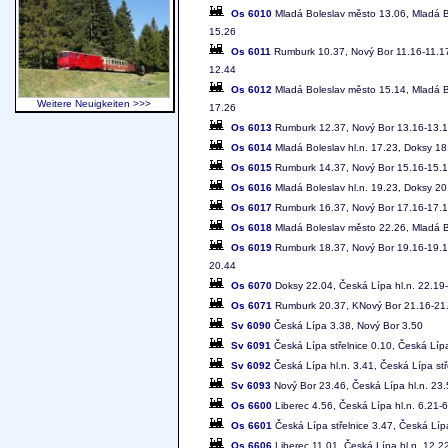
Os 6010
Mladá Boleslav město 13.06, Mladá Bo
15.26
Os 6011
Rumburk 10.37, Nový Bor 11.16-11.17,
12.44
Os 6012
Mladá Boleslav město 15.14, Mladá Bo
Weitere Neuigkeiten >>>
17.26
Os 6013
Rumburk 12.37, Nový Bor 13.16-13.17,
Os 6014
Mladá Boleslav hl.n. 17.23, Doksy 18
Os 6015
Rumburk 14.37, Nový Bor 15.16-15.17,
Os 6016
Mladá Boleslav hl.n. 19.23, Doksy 20
Os 6017
Rumburk 16.37, Nový Bor 17.16-17.17,
Os 6018
Mladá Boleslav město 22.26, Mladá Bo
Os 6019
Rumburk 18.37, Nový Bor 19.16-19.17,
20.44
Os 6070
Doksy 22.04, Česká Lípa hl.n. 22.19
Os 6071
Rumburk 20.37, KNový Bor 21.16-21.1
Sv 6090
Česká Lípa 3.38, Nový Bor 3.50
Sv 6091
Česká Lípa střelnice 0.10, Česká Lípa
Sv 6092
Česká Lípa hl.n. 3.41, Česká Lípa stř
Sv 6093
Nový Bor 23.46, Česká Lípa hl.n. 23
Os 6600
Liberec 4.56, Česká Lípa hl.n. 6.21-6
Os 6601
Česká Lípa střelnice 3.47, Česká Lípa
Os 6606
Liberec 11.01, Česká Lípa hl.n. 12.2