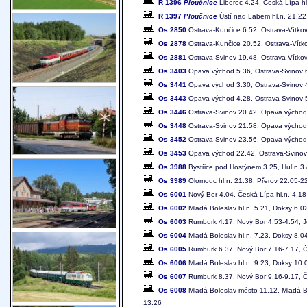
R 1396
Ploučnice
Liberec 4.24, Česká Lípa hl
R 1397
Ploučnice
Ústí nad Labem hl.n. 21.22,
Os 2850
Ostrava-Kunčice 6.52, Ostrava-Vítkov
Os 2878
Ostrava-Kunčice 20.52, Ostrava-Vítk
Os 2881
Ostrava-Svinov 19.48, Ostrava-Vítko
Os 3403
Opava východ 5.36, Ostrava-Svinov 6.
Os 3441
Opava východ 3.30, Ostrava-Svinov 
Os 3443
Opava východ 4.28, Ostrava-Svinov 
Os 3446
Ostrava-Svinov 20.42, Opava východ
Os 3448
Ostrava-Svinov 21.58, Opava východ
Os 3452
Ostrava-Svinov 23.56, Opava východ
Os 3453
Opava východ 22.42, Ostrava-Svinov
Os 3988
Bystřice pod Hostýnem 3.25, Hulín 3.
Os 3989
Olomouc hl.n. 21.38, Přerov 22.05-22
Os 6001
Nový Bor 4.04, Česká Lípa hl.n. 4.18-
Os 6002
Mladá Boleslav hl.n. 5.21, Doksy 6.0
Os 6003
Rumburk 4.17, Nový Bor 4.53-4.54, Je
Os 6004
Mladá Boleslav hl.n. 7.23, Doksy 8.0
Os 6005
Rumburk 6.37, Nový Bor 7.16-7.17, Če
Os 6006
Mladá Boleslav hl.n. 9.23, Doksy 10.
Os 6007
Rumburk 8.37, Nový Bor 9.16-9.17, Če
Os 6008
Mladá Boleslav město 11.12, Mladá Bo
13.26