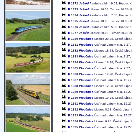
R 1372
Ještěd
Pardubice hl.n. 9.03, Hradec K
R 1373
Ještěd
Liberec 16.03, Turnov 16.38-16
R 1374
Ještěd
Pardubice hl.n. 7.03, Hradec Kr
R 1375
Ještěd
Liberec 18.03, Turnov 18.38-18
R 1376
Ještěd
Pardubice hl.n. 5.03, Hradec Kr
R 1377
Ještěd
Liberec 20.03, Turnov 20.38-20
R 1380
Ploučnice
Liberec 20.28, Česká Lípa h
R 1381
Ploučnice
Ústí nad Labem hl.n. 5.27, 
R 1382
Ploučnice
Liberec 18.28, Česká Lípa h
R 1383
Ploučnice
Ústí nad Labem hl.n. 7.27, 
R 1384
Ploučnice
Liberec 16.28, Česká Lípa h
R 1385
Ploučnice
Ústí nad Labem hl.n. 9.27, 
R 1386
Ploučnice
Liberec 14.28, Česká Lípa h
R 1387
Ploučnice
Ústí nad Labem hl.n. 11.27,
R 1388
Ploučnice
Liberec 12.28, Česká Lípa h
R 1389
Ploučnice
Ústí nad Labem hl.n. 13.27,
R 1390
Ploučnice
Liberec 10.28, Česká Lípa h
R 1391
Ploučnice
Ústí nad Labem hl.n. 15.27,
R 1392
Ploučnice
Liberec 8.28, Česká Lípa hl
R 1393
Ploučnice
Ústí nad Labem hl.n. 17.27,
R 1394
Ploučnice
Liberec 6.28, Česká Lípa hl
R 1395
Ploučnice
Ústí nad Labem hl.n. 19.27,