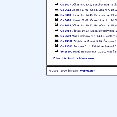
Os 6607
Děčín hl.n. 8.45, Benešov nad Ploučn
Os 6612
Liberec 17.01, Česká Lípa hl.n. 18.2
Os 6613
Děčín hl.n. 14.45, Benešov nad Plouč
Os 6618
Liberec 22.47, Česká Lípa hl.n. 24.00
Os 6619
Děčín hl.n. 20.43, Benešov nad Plouč
Os 9558
Všetaty 16.23, Mladá Boleslav hl.n. 
Os 9559
Mladá Boleslav hl.n. 14.41, Všetaty 
Os 13000
Zábřeh na Moravě 5.46, Šumperk 6.0
Os 13001
Šumperk 5.14, Zábřeh na Moravě 5
Sv 18590
Mladá Boleslav hl.n. 10.50, Mladá B
Zobrazit tento vůz v Atlasu vozů
© 2001 - 2026 ŽelPage -
Webmaster