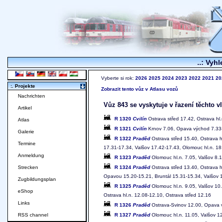
..: Vyhl
Vyberte si rok:
2026
2025
2024
2023
2022
2021
20
:. Projekte
Zobrazit tento vůz v Atlasu vozů
Nachrichten
Vůz 843 se vyskytuje v řazení těchto v
Artikel
R 1320
Cvilín
Ostrava střed 17.42, Ostrava hl
Atlas
R 1321
Cvilín
Krnov 7.06, Opava východ 7.33-7
Galerie
R 1322
Praděd
Ostrava střed 15.40, Ostrava 
Termine
17.31-17.34, Valšov 17.42-17.43, Olomouc hl.n. 18
Anmeldung
R 1323
Praděd
Olomouc hl.n. 7.05, Valšov 8.1
R 1324
Praděd
Ostrava střed 13.40, Ostrava 
Strecken
Opavou 15.20-15.21, Bruntál 15.31-15.34, Valšov 
Zugbildungsplan
R 1325
Praděd
Olomouc hl.n. 9.05, Valšov 10
eShop
Ostrava hl.n. 12.08-12.10, Ostrava střed 12.16
Links
R 1326
Praděd
Ostrava-Svinov 12.00, Opava v
R 1327
Praděd
Olomouc hl.n. 11.05, Valšov 1
RSS channel