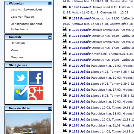
14.02, Ostrava hl.n. 14.08-14.10, Ostrava střed 14
:. Webseiten
R 1328
Praděd
Ostrava střed 9.42, Ostrava hl
Liste von Lokomotiven
11.34, Valšov 11.42-11.43, Olomouc hl.n. 12.52
Liste von Wagen
R 1329
Praděd
Olomouc hl.n. 13.05, Valšov 1
16.02, Ostrava hl.n. 16.08-16.10, Ostrava střed 16
Der schönste Bahnhof
Tschechiens
R 1330
Praděd
Ostrava-Svinov 8.00, Opava výc
R 1331
Praděd
Olomouc hl.n. 15.05, Valšov 1
:. Kontakte
R 1332
Praděd
Ostrava-Svinov 6.00, Opava výc
Redaktion
R 1333
Praděd
Olomouc hl.n. 17.05, Valšov 1
Verein
R 1334
Praděd
Krnov 5.05, Bruntál 5.31-5.34,
Gruppen
R 1335
Praděd
Olomouc hl.n. 19.05, Valšov 2
:. Sledujte nás
R 1360
Ještěd
Pardubice hl.n. 21.03, Hradec 
R 1361
Ještěd
Liberec 4.03, Turnov 4.38-4.42,
R 1362
Ještěd
Pardubice hl.n. 19.03, Hradec 
R 1363
Ještěd
Liberec 6.03, Turnov 6.39-6.42,
R 1364
Ještěd
Pardubice hl.n. 17.03, Hradec 
R 1365
Ještěd
Liberec 8.03, Turnov 8.38-8.42
R 1366
Ještěd
Pardubice hl.n. 15.03, Hradec 
R 1367
Ještěd
Liberec 10.03, Turnov 10.38-10
:. Neueste Bilder
R 1368
Ještěd
Pardubice hl.n. 13.03, Hradec 
R 1369
Ještěd
Liberec 12.03, Turnov 12.38-12
R 1370
Ještěd
Pardubice hl.n. 11.03, Hradec 
R 1371
Ještěd
Liberec 14.03, Turnov 14.38-14