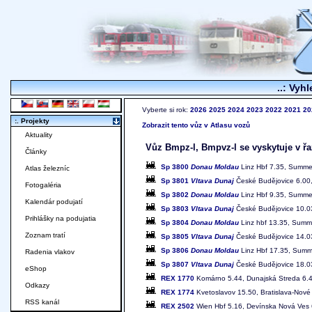
..: Vyhl
Vyberte si rok:
2026
2025
2024
2023
2022
2021
20
:. Projekty
Zobrazit tento vůz v Atlasu vozů
Aktuality
Vůz Bmpz-l, Bmpvz-l se vyskytuje v řa
Články
Sp 3800
Donau Moldau
Linz Hbf 7.35, Summer
Atlas železníc
Sp 3801
Vltava Dunaj
České Budějovice 6.00,
Fotogaléria
Sp 3802
Donau Moldau
Linz Hbf 9.35, Summer
Kalendár podujatí
Sp 3803
Vltava Dunaj
České Budějovice 10.03
Prihlášky na podujatia
Sp 3804
Donau Moldau
Linz hbf 13.35, Summe
Zoznam tratí
Sp 3805
Vltava Dunaj
České Budějovice 14.03
Sp 3806
Donau Moldau
Linz Hbf 17.35, Summe
Radenia vlakov
Sp 3807
Vltava Dunaj
České Budějovice 18.03
eShop
REX 1770
Komárno 5.44, Dunajská Streda 6.46-
Odkazy
REX 1774
Kvetoslavov 15.50, Bratislava-Nové 
RSS kanál
REX 2502
Wien Hbf 5.16, Devínska Nová Ves 6.