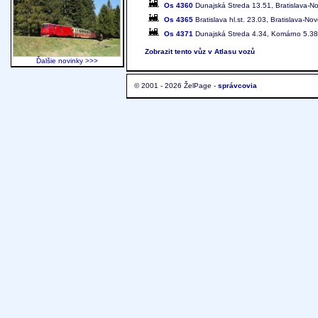
Os 4360
Dunajská Streda 13.51, Bratislava-Nov
Os 4365
Bratislava hl.st. 23.03, Bratislava-N
Os 4371
Dunajská Streda 4.34, Komárno 5.38
Zobrazit tento vůz v Atlasu vozů
Ďalšie novinky >>>
© 2001 - 2026 ŽelPage -
správcovia