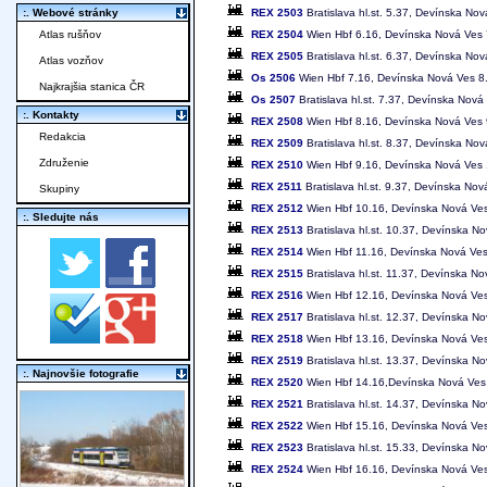
REX 2503
Bratislava hl.st. 5.37, Devínska No
:. Webové stránky
REX 2504
Wien Hbf 6.16, Devínska Nová Ves 7.
Atlas rušňov
REX 2505
Bratislava hl.st. 6.37, Devínska No
Atlas vozňov
Os 2506
Wien Hbf 7.16, Devínska Nová Ves 8.10
Najkrajšia stanica ČR
Os 2507
Bratislava hl.st. 7.37, Devínska Nová
:. Kontakty
REX 2508
Wien Hbf 8.16, Devínska Nová Ves 9.
Redakcia
REX 2509
Bratislava hl.st. 8.37, Devínska No
Združenie
REX 2510
Wien Hbf 9.16, Devínska Nová Ves 10
REX 2511
Bratislava hl.st. 9.37, Devínska No
Skupiny
REX 2512
Wien Hbf 10.16, Devínska Nová Ves 1
:. Sledujte nás
REX 2513
Bratislava hl.st. 10.37, Devínska N
REX 2514
Wien Hbf 11.16, Devínska Nová Ves 1
REX 2515
Bratislava hl.st. 11.37, Devínska N
REX 2516
Wien Hbf 12.16, Devínska Nová Ves 1
REX 2517
Bratislava hl.st. 12.37, Devínska N
REX 2518
Wien Hbf 13.16, Devínska Nová Ves 1
REX 2519
Bratislava hl.st. 13.37, Devínska N
:. Najnovšie fotografie
REX 2520
Wien Hbf 14.16,Devínska Nová Ves 15
REX 2521
Bratislava hl.st. 14.37, Devínska N
REX 2522
Wien Hbf 15.16, Devínska Nová Ves 1
REX 2523
Bratislava hl.st. 15.33, Devínska N
REX 2524
Wien Hbf 16.16, Devínska Nová Ves 1