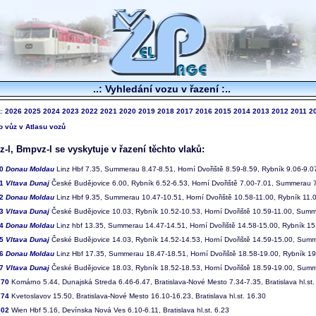
..: Vyhledání vozu v řazení :..
k:
2026
2025
2024
2023
2022
2021
2020
2019
2018
2017
2016
2015
2014
2013
2012
2011
2
to vůz v Atlasu vozů
l, Bmpvz-l se vyskytuje v řazení těchto vlaků:
00
Donau Moldau
Linz Hbf 7.35, Summerau 8.47-8.51, Horní Dvořiště 8.59-8.59, Rybník 9.06-9.0
01
Vltava Dunaj
České Budějovice 6.00, Rybník 6.52-6.53, Horní Dvořiště 7.00-7.01, Summerau 7
02
Donau Moldau
Linz Hbf 9.35, Summerau 10.47-10.51, Horní Dvořiště 10.58-11.00, Rybník 11.
03
Vltava Dunaj
České Budějovice 10.03, Rybník 10.52-10.53, Horní Dvořiště 10.59-11.00, Summ
04
Donau Moldau
Linz hbf 13.35, Summerau 14.47-14.51, Horní Dvořiště 14.58-15.00, Rybník 15
05
Vltava Dunaj
České Budějovice 14.03, Rybník 14.52-14.53, Horní Dvořiště 14.59-15.00, Summ
06
Donau Moldau
Linz Hbf 17.35, Summerau 18.47-18.51, Horní Dvořiště 18.58-19.00, Rybník 1
07
Vltava Dunaj
České Budějovice 18.03, Rybník 18.52-18.53, Horní Dvořiště 18.59-19.00, Summ
770
Komárno 5.44, Dunajská Streda 6.46-6.47, Bratislava-Nové Mesto 7.34-7.35, Bratislava hl.st.
774
Kvetoslavov 15.50, Bratislava-Nové Mesto 16.10-16.23, Bratislava hl.st. 16.30
502
Wien Hbf 5.16, Devínska Nová Ves 6.10-6.11, Bratislava hl.st. 6.23