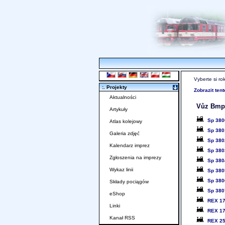
Vyberte si ro
:. Projekty
Zobrazit ten
Aktualności
Vůz Bmpz-
Artykuły
Sp 38
Atlas kolejowy
Sp 38
Galeria zdjęć
Sp 38
Kalendarz imprez
Sp 38
Zgłoszenia na imprezy
Sp 38
Wykaz linii
Sp 38
Sp 38
Składy pociągów
Sp 38
eShop
REX 1
Linki
REX 1
Kanał RSS
REX 2