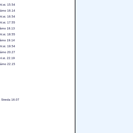
l.st. 15.54
márno 16.14
l.st. 16.54
l.st. 17.55
márno 18.13
l.st. 18.55
márno 19.14
l.st. 19.54
márno 20.27
l.st. 22.19
márno 22.15
á Streda 16.07