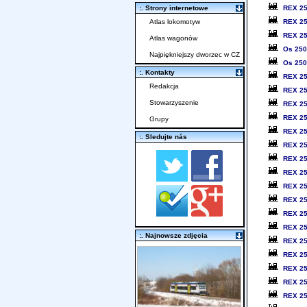
REX 2
:. Strony internetowe
REX 2
Atlas lokomotyw
REX 2
Atlas wagonów
Os 25
Najpiękniejszy dworzec w CZ
Os 25
:. Kontakty
REX 2
Redakcja
REX 2
Stowarzyszenie
REX 2
REX 2
Grupy
REX 2
:. Sledujte nás
REX 2
REX 2
REX 2
REX 2
REX 2
REX 2
REX 2
:. Najnowsze zdjęcia
REX 2
REX 2
REX 2
REX 2
REX 2