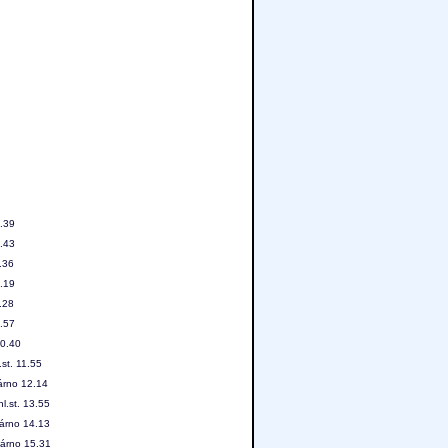
5.39
6.43
.36
8.19
.28
9.57
10.40
st. 11.55
árno 12.14
l.st. 13.55
márno 14.13
márno 15.31