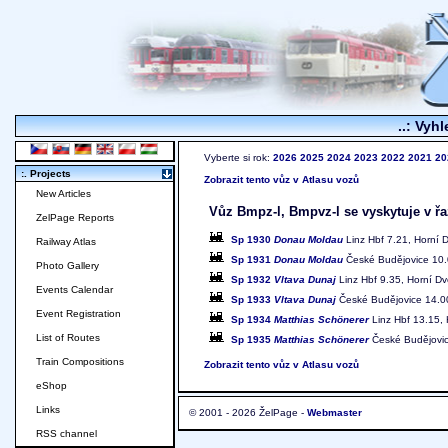
..: Vyhl
Vyberte si rok:
2026
2025
2024
2023
2022
2021
20
:. Projects
Zobrazit tento vůz v Atlasu vozů
New Articles
Vůz Bmpz-l, Bmpvz-l se vyskytuje v řa
ZelPage Reports
Sp 1930
Donau Moldau
Linz Hbf 7.21, Horní 
Railway Atlas
Sp 1931
Donau Moldau
České Budějovice 10.0
Photo Gallery
Sp 1932
Vltava Dunaj
Linz Hbf 9.35, Horní Dv
Events Calendar
Sp 1933
Vltava Dunaj
České Budějovice 14.00
Event Registration
Sp 1934
Matthias Schönerer
Linz Hbf 13.15, 
List of Routes
Sp 1935
Matthias Schönerer
České Budějovice
Train Compositions
Zobrazit tento vůz v Atlasu vozů
eShop
Links
© 2001 - 2026 ŽelPage -
Webmaster
RSS channel