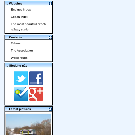
:. Websites
Engines index
Coach index
The most beautiful czech
railway station
:. Contacts
Editors
The Association
Workgroups
:. Sledujte nás
:. Latest pictures