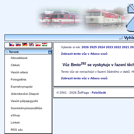
..: Vyhl
Vyberte si rok:
2026
2025
2024
2023
2022
2021
20
:. Tervek
Zobrazit tento vůz v Atlasu vozů
Aktualitások
292
Vůz Bmto
se vyskytuje v řazení těc
Cikkek
Tento vůz se nenachází v řazení žádného z vlaků. 
Vasúti atlasz
Zobrazit tento vůz v Atlasu vozů
Fotogaléria
Eseménynaptár
© 2001 - 2026 ŽelPage -
Felelősök
Jelentkezési űrlapok
Vasúti pályajegyzék
Szerelvényösszeállítás
eShop
Linkek
RSS sáv