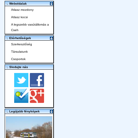
:. Weboldalak
Atlasz mozdony
Atlasz kocsi
A legszebb vasútállomás a
Cseh
:. Elérhetőségek
Szerkesztőség
Társulatunk
Csoportok
:. Sledujte nás
:. Legújabb fényképek