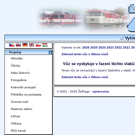
..: Vyhl
Vyberte si rok:
2026
2025
2024
2023
2022
2021
20
:. Projekty
Zobrazit tento vůz v Atlasu vozů
Aktuality
Vůz se vyskytuje v řazení těchto vlaků
Články
Tento vůz se nenachází v řazení žádného z vlaků. 
Atlas železníc
Zobrazit tento vůz v Atlasu vozů
Fotogaléria
Kalendár podujatí
© 2001 - 2026 ŽelPage -
správcovia
Prihlášky na podujatia
Zoznam tratí
Radenia vlakov
eShop
Odkazy
RSS kanál