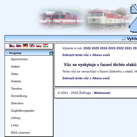
..: Vyhl
Vyberte si rok:
2026
2025
2024
2023
2022
2021
20
:. Projekte
Zobrazit tento vůz v Atlasu vozů
Nachrichten
Vůz se vyskytuje v řazení těchto vlaků
Artikel
Tento vůz se nenachází v řazení žádného z vlaků. 
Atlas
Zobrazit tento vůz v Atlasu vozů
Galerie
Termine
© 2001 - 2026 ŽelPage -
Webmaster
Anmeldung
Strecken
Zugbildungsplan
eShop
Links
RSS channel