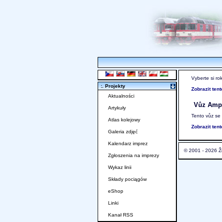
Vyberte si ro
:. Projekty
Zobrazit ten
Aktualności
Vůz Ampz
Artykuły
Tento vůz se
Atlas kolejowy
Zobrazit ten
Galeria zdjęć
Kalendarz imprez
© 2001 - 2026 Ž
Zgłoszenia na imprezy
Wykaz linii
Składy pociągów
eShop
Linki
Kanał RSS