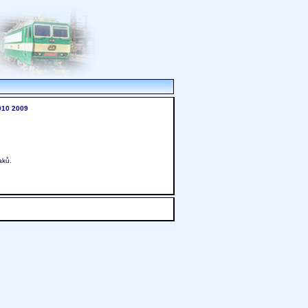
010
2009
aků.