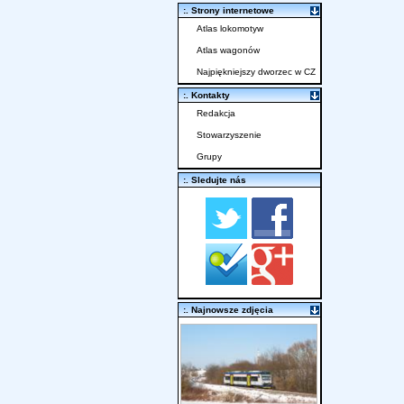
:. Strony internetowe
Atlas lokomotyw
Atlas wagonów
Najpiękniejszy dworzec w CZ
:. Kontakty
Redakcja
Stowarzyszenie
Grupy
:. Sledujte nás
:. Najnowsze zdjęcia