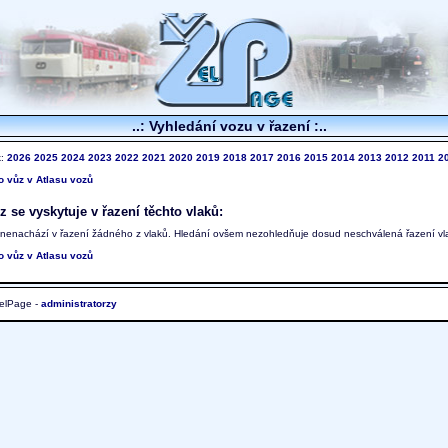
..: Vyhledání vozu v řazení :..
k:
2026
2025
2024
2023
2022
2021
2020
2019
2018
2017
2016
2015
2014
2013
2012
2011
2
to vůz v Atlasu vozů
 se vyskytuje v řazení těchto vlaků:
 nenachází v řazení žádného z vlaků. Hledání ovšem nezohledňuje dosud neschválená řazení vl
to vůz v Atlasu vozů
elPage -
administratorzy