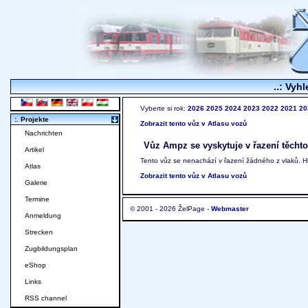
..: Vyhl
Vyberte si rok:
2026
2025
2024
2023
2022
2021
20
:. Projekte
Zobrazit tento vůz v Atlasu vozů
Nachrichten
Vůz Ampz se vyskytuje v řazení těchto
Artikel
Tento vůz se nenachází v řazení žádného z vlaků. 
Atlas
Zobrazit tento vůz v Atlasu vozů
Galerie
Termine
© 2001 - 2026 ŽelPage -
Webmaster
Anmeldung
Strecken
Zugbildungsplan
eShop
Links
RSS channel