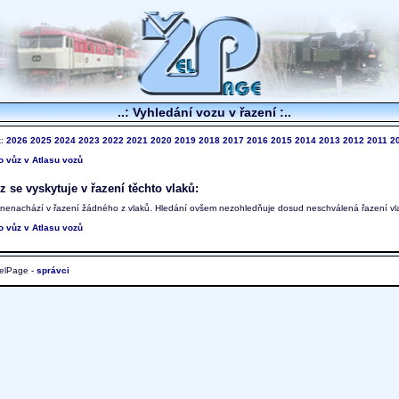
..: Vyhledání vozu v řazení :..
k:
2026
2025
2024
2023
2022
2021
2020
2019
2018
2017
2016
2015
2014
2013
2012
2011
2
to vůz v Atlasu vozů
 se vyskytuje v řazení těchto vlaků:
 nenachází v řazení žádného z vlaků. Hledání ovšem nezohledňuje dosud neschválená řazení vl
to vůz v Atlasu vozů
elPage -
správci