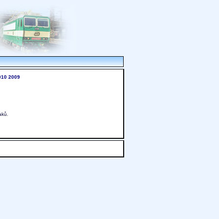
010
2009
aků.