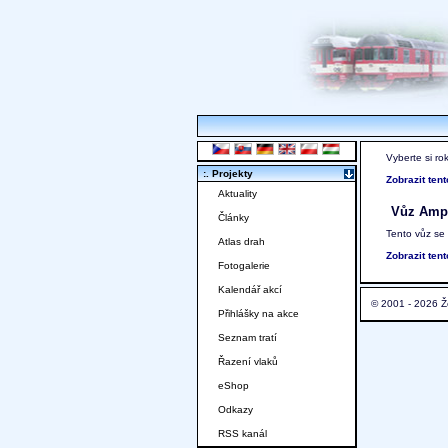
Vyberte si ro
:. Projekty
Zobrazit ten
Aktuality
Vůz Ampz
Články
Tento vůz se
Atlas drah
Zobrazit ten
Fotogalerie
Kalendář akcí
© 2001 - 2026 Ž
Přihlášky na akce
Seznam tratí
Řazení vlaků
eShop
Odkazy
RSS kanál