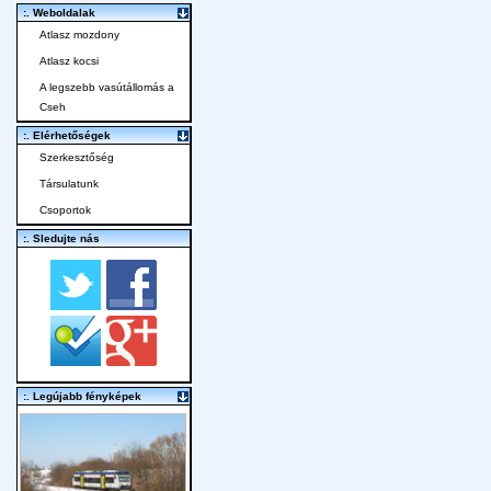
:. Weboldalak
Atlasz mozdony
Atlasz kocsi
A legszebb vasútállomás a
Cseh
:. Elérhetőségek
Szerkesztőség
Társulatunk
Csoportok
:. Sledujte nás
:. Legújabb fényképek