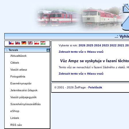
..: Vyhl
Vyberte si rok:
2026
2025
2024
2023
2022
2021
20
:. Tervek
Zobrazit tento vůz v Atlasu vozů
Aktualitások
Vůz Ampz se vyskytuje v řazení těchto
Cikkek
Tento vůz se nenachází v řazení žádného z vlaků. 
Vasúti atlasz
Zobrazit tento vůz v Atlasu vozů
Fotogaléria
Eseménynaptár
© 2001 - 2026 ŽelPage -
Felelősök
Jelentkezési űrlapok
Vasúti pályajegyzék
Szerelvényösszeállítás
eShop
Linkek
RSS sáv