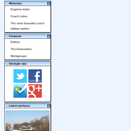
:. Websites
Engines index
Coach index
The most beautiful czech
railway station
:. Contacts
Editors
The Association
Workgroups
:. Sledujte nás
:. Latest pictures