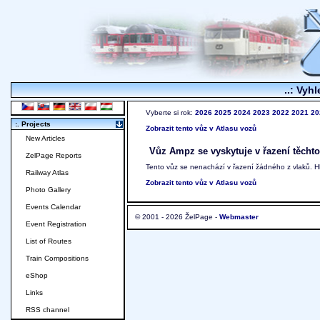
..: Vyhl
Vyberte si rok:
2026
2025
2024
2023
2022
2021
20
:. Projects
Zobrazit tento vůz v Atlasu vozů
New Articles
Vůz Ampz se vyskytuje v řazení těchto
ZelPage Reports
Tento vůz se nenachází v řazení žádného z vlaků. 
Railway Atlas
Zobrazit tento vůz v Atlasu vozů
Photo Gallery
Events Calendar
© 2001 - 2026 ŽelPage -
Webmaster
Event Registration
List of Routes
Train Compositions
eShop
Links
RSS channel