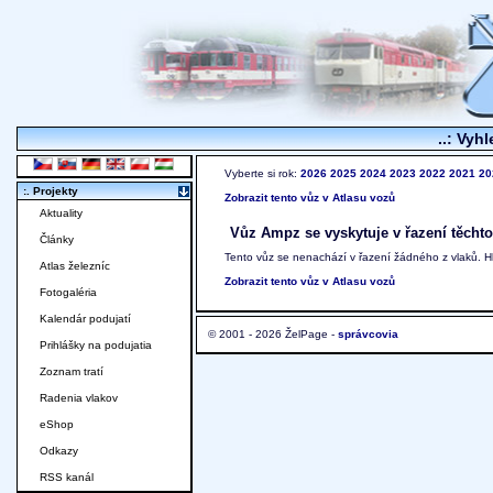
..: Vyhl
Vyberte si rok:
2026
2025
2024
2023
2022
2021
20
:. Projekty
Zobrazit tento vůz v Atlasu vozů
Aktuality
Vůz Ampz se vyskytuje v řazení těchto
Články
Tento vůz se nenachází v řazení žádného z vlaků. 
Atlas železníc
Zobrazit tento vůz v Atlasu vozů
Fotogaléria
Kalendár podujatí
© 2001 - 2026 ŽelPage -
správcovia
Prihlášky na podujatia
Zoznam tratí
Radenia vlakov
eShop
Odkazy
RSS kanál