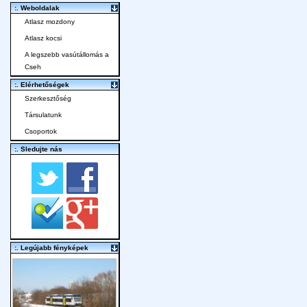
:. Weboldalak
Atlasz mozdony
Atlasz kocsi
A legszebb vasútállomás a
Cseh
:. Elérhetőségek
Szerkesztőség
Társulatunk
Csoportok
:. Sledujte nás
:. Legújabb fényképek