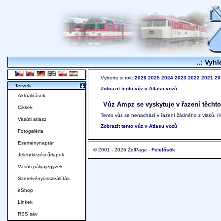
..: Vyhl
Vyberte si rok:
2026
2025
2024
2023
2022
2021
20
:. Tervek
Zobrazit tento vůz v Atlasu vozů
Aktualitások
Vůz Ampz se vyskytuje v řazení těchto
Cikkek
Tento vůz se nenachází v řazení žádného z vlaků. 
Vasúti atlasz
Zobrazit tento vůz v Atlasu vozů
Fotogaléria
Eseménynaptár
© 2001 - 2026 ŽelPage -
Felelősök
Jelentkezési űrlapok
Vasúti pályajegyzék
Szerelvényösszeállítás
eShop
Linkek
RSS sáv