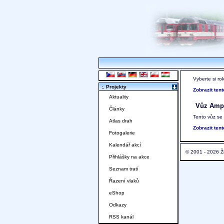
Vyberte si ro
:. Projekty
Zobrazit ten
Aktuality
Vůz Ampz
Články
Tento vůz se
Atlas drah
Zobrazit ten
Fotogalerie
Kalendář akcí
© 2001 - 2026 Ž
Přihlášky na akce
Seznam tratí
Řazení vlaků
eShop
Odkazy
RSS kanál