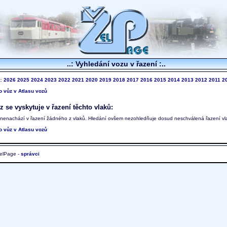
..: Vyhledání vozu v řazení :..
k:
2026
2025
2024
2023
2022
2021
2020
2019
2018
2017
2016
2015
2014
2013
2012
2011
2
to vůz v Atlasu vozů
 se vyskytuje v řazení těchto vlaků:
 nenachází v řazení žádného z vlaků. Hledání ovšem nezohledňuje dosud neschválená řazení vl
to vůz v Atlasu vozů
elPage -
správci