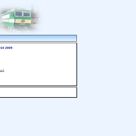
010
2009
aků.