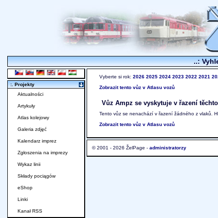
..: Vyhl
Vyberte si rok:
2026
2025
2024
2023
2022
2021
20
:. Projekty
Zobrazit tento vůz v Atlasu vozů
Aktualności
Vůz Ampz se vyskytuje v řazení těchto
Artykuły
Tento vůz se nenachází v řazení žádného z vlaků. 
Atlas kolejowy
Zobrazit tento vůz v Atlasu vozů
Galeria zdjęć
Kalendarz imprez
© 2001 - 2026 ŽelPage -
administratorzy
Zgłoszenia na imprezy
Wykaz linii
Składy pociągów
eShop
Linki
Kanał RSS