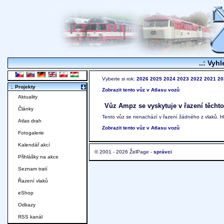
..: Vyhl
Vyberte si rok:
2026
2025
2024
2023
2022
2021
20
:. Projekty
Zobrazit tento vůz v Atlasu vozů
Aktuality
Vůz Ampz se vyskytuje v řazení těchto
Články
Tento vůz se nenachází v řazení žádného z vlaků. 
Atlas drah
Zobrazit tento vůz v Atlasu vozů
Fotogalerie
Kalendář akcí
© 2001 - 2026 ŽelPage -
správci
Přihlášky na akce
Seznam tratí
Řazení vlaků
eShop
Odkazy
RSS kanál