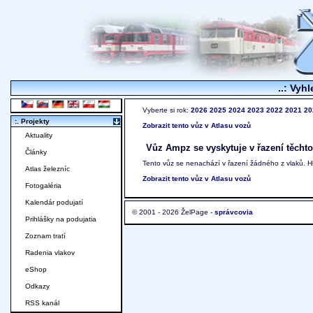
..: Vyhl
Vyberte si rok:
2026
2025
2024
2023
2022
2021
20
:. Projekty
Zobrazit tento vůz v Atlasu vozů
Aktuality
Vůz Ampz se vyskytuje v řazení těchto
Články
Tento vůz se nenachází v řazení žádného z vlaků. 
Atlas železníc
Zobrazit tento vůz v Atlasu vozů
Fotogaléria
Kalendár podujatí
© 2001 - 2026 ŽelPage -
správcovia
Prihlášky na podujatia
Zoznam tratí
Radenia vlakov
eShop
Odkazy
RSS kanál