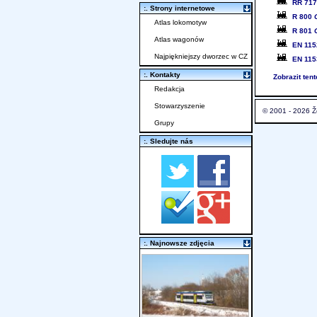
RR 71
:. Strony internetowe
R 800
Atlas lokomotyw
R 801
Atlas wagonów
EN 115
Najpiękniejszy dworzec w CZ
EN 115
:. Kontakty
Zobrazit ten
Redakcja
Stowarzyszenie
© 2001 - 2026 Ž
Grupy
:. Sledujte nás
:. Najnowsze zdjęcia