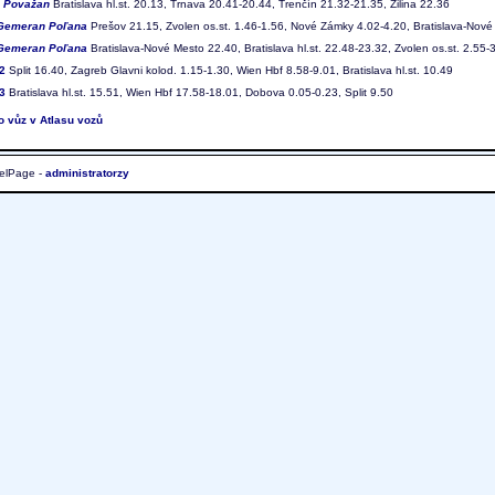
7
Považan
Bratislava hl.st. 20.13, Trnava 20.41-20.44, Trenčín 21.32-21.35, Žilina 22.36
Gemeran Poľana
Prešov 21.15, Zvolen os.st. 1.46-1.56, Nové Zámky 4.02-4.20, Bratislava-Nové
Gemeran Poľana
Bratislava-Nové Mesto 22.40, Bratislava hl.st. 22.48-23.32, Zvolen os.st. 2.55-
2
Split 16.40, Zagreb Glavni kolod. 1.15-1.30, Wien Hbf 8.58-9.01, Bratislava hl.st. 10.49
3
Bratislava hl.st. 15.51, Wien Hbf 17.58-18.01, Dobova 0.05-0.23, Split 9.50
to vůz v Atlasu vozů
elPage -
administratorzy