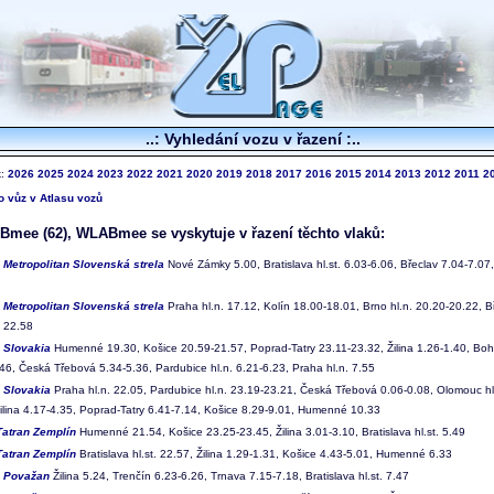
..: Vyhledání vozu v řazení :..
k:
2026
2025
2024
2023
2022
2021
2020
2019
2018
2017
2016
2015
2014
2013
2012
2011
2
to vůz v Atlasu vozů
mee (62), WLABmee se vyskytuje v řazení těchto vlaků:
2
Metropolitan Slovenská strela
Nové Zámky 5.00, Bratislava hl.st. 6.03-6.06, Břeclav 7.04-7.07,
3
Metropolitan Slovenská strela
Praha hl.n. 17.12, Kolín 18.00-18.01, Brno hl.n. 20.20-20.22, Bř
 22.58
2
Slovakia
Humenné 19.30, Košice 20.59-21.57, Poprad-Tatry 23.11-23.32, Žilina 1.26-1.40, Boh
.46, Česká Třebová 5.34-5.36, Pardubice hl.n. 6.21-6.23, Praha hl.n. 7.55
3
Slovakia
Praha hl.n. 22.05, Pardubice hl.n. 23.19-23.21, Česká Třebová 0.06-0.08, Olomouc hl
Žilina 4.17-4.35, Poprad-Tatry 6.41-7.14, Košice 8.29-9.01, Humenné 10.33
Tatran Zemplín
Humenné 21.54, Košice 23.25-23.45, Žilina 3.01-3.10, Bratislava hl.st. 5.49
Tatran Zemplín
Bratislava hl.st. 22.57, Žilina 1.29-1.31, Košice 4.43-5.01, Humenné 6.33
4
Považan
Žilina 5.24, Trenčín 6.23-6.26, Trnava 7.15-7.18, Bratislava hl.st. 7.47