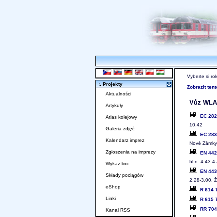
Vyberte si ro
:. Projekty
Zobrazit ten
Aktualności
Vůz WLAB
Artykuły
EC 28
Atlas kolejowy
10.42
Galeria zdjęć
EC 28
Kalendarz imprez
Nové Zámky
Zgłoszenia na imprezy
EN 44
hl.n. 4.43-4
Wykaz linii
EN 44
Składy pociągów
2.28-3.00, 
eShop
R 614
Linki
R 615
RR 70
Kanał RSS