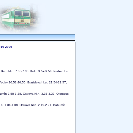
010
2009
 Brno hl.n. 7.36-7.38, Kolín 9.57-9.58, Praha hl.n.
eclav 20.52-20.55, Bratislava hl.st. 21.54-21.57,
umín 2.58-3.28, Ostrava hl.n. 3.35-3.37, Olomouc
.n. 1.06-1.08, Ostrava hl.n. 2.19-2.21, Bohumín