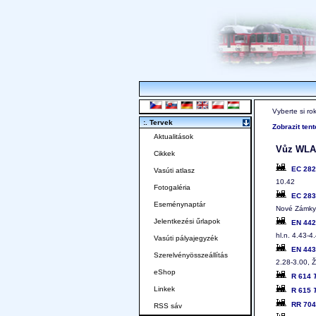
Vyberte si ro
:. Tervek
Zobrazit ten
Aktualitások
Vůz WLAB
Cikkek
EC 28
Vasúti atlasz
10.42
Fotogaléria
EC 28
Eseménynaptár
Nové Zámky
Jelentkezési űrlapok
EN 44
hl.n. 4.43-4
Vasúti pályajegyzék
EN 44
Szerelvényösszeállítás
2.28-3.00, 
eShop
R 614
Linkek
R 615
RR 70
RSS sáv