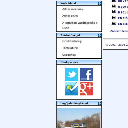
RR 71
:. Weboldalak
R 800
Atlasz mozdony
R 801
Atlasz kocsi
EN 115
A legszebb vasútállomás a
EN 115
Cseh
Zobrazit ten
:. Elérhetőségek
Szerkesztőség
© 2001 - 2026 Ž
Társulatunk
Csoportok
:. Sledujte nás
:. Legújabb fényképek