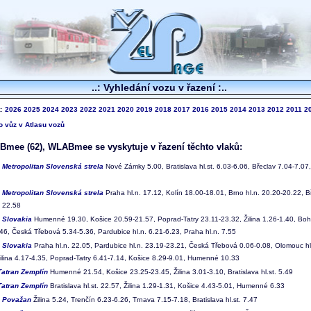
..: Vyhledání vozu v řazení :..
k:
2026
2025
2024
2023
2022
2021
2020
2019
2018
2017
2016
2015
2014
2013
2012
2011
2
to vůz v Atlasu vozů
mee (62), WLABmee se vyskytuje v řazení těchto vlaků:
2
Metropolitan Slovenská strela
Nové Zámky 5.00, Bratislava hl.st. 6.03-6.06, Břeclav 7.04-7.07,
3
Metropolitan Slovenská strela
Praha hl.n. 17.12, Kolín 18.00-18.01, Brno hl.n. 20.20-20.22, Bř
 22.58
2
Slovakia
Humenné 19.30, Košice 20.59-21.57, Poprad-Tatry 23.11-23.32, Žilina 1.26-1.40, Boh
.46, Česká Třebová 5.34-5.36, Pardubice hl.n. 6.21-6.23, Praha hl.n. 7.55
3
Slovakia
Praha hl.n. 22.05, Pardubice hl.n. 23.19-23.21, Česká Třebová 0.06-0.08, Olomouc hl
Žilina 4.17-4.35, Poprad-Tatry 6.41-7.14, Košice 8.29-9.01, Humenné 10.33
Tatran Zemplín
Humenné 21.54, Košice 23.25-23.45, Žilina 3.01-3.10, Bratislava hl.st. 5.49
Tatran Zemplín
Bratislava hl.st. 22.57, Žilina 1.29-1.31, Košice 4.43-5.01, Humenné 6.33
4
Považan
Žilina 5.24, Trenčín 6.23-6.26, Trnava 7.15-7.18, Bratislava hl.st. 7.47