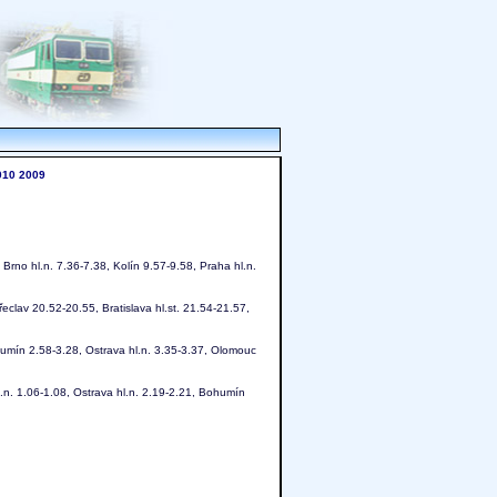
010
2009
 Brno hl.n. 7.36-7.38, Kolín 9.57-9.58, Praha hl.n.
eclav 20.52-20.55, Bratislava hl.st. 21.54-21.57,
umín 2.58-3.28, Ostrava hl.n. 3.35-3.37, Olomouc
.n. 1.06-1.08, Ostrava hl.n. 2.19-2.21, Bohumín