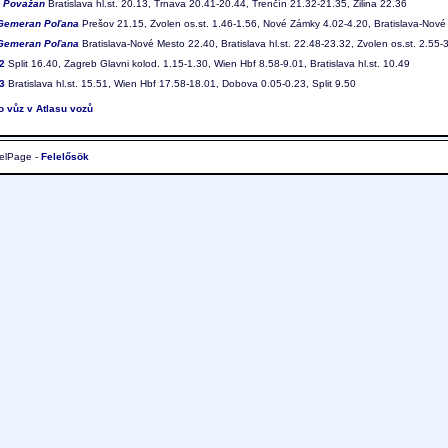
7
Považan
Bratislava hl.st. 20.13, Trnava 20.41-20.44, Trenčín 21.32-21.35, Žilina 22.36
Gemeran Poľana
Prešov 21.15, Zvolen os.st. 1.46-1.56, Nové Zámky 4.02-4.20, Bratislava-Nové
Gemeran Poľana
Bratislava-Nové Mesto 22.40, Bratislava hl.st. 22.48-23.32, Zvolen os.st. 2.55-
2
Split 16.40, Zagreb Glavni kolod. 1.15-1.30, Wien Hbf 8.58-9.01, Bratislava hl.st. 10.49
3
Bratislava hl.st. 15.51, Wien Hbf 17.58-18.01, Dobova 0.05-0.23, Split 9.50
to vůz v Atlasu vozů
elPage -
Felelősök