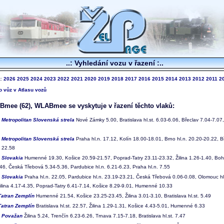
..: Vyhledání vozu v řazení :..
k:
2026
2025
2024
2023
2022
2021
2020
2019
2018
2017
2016
2015
2014
2013
2012
2011
2
to vůz v Atlasu vozů
mee (62), WLABmee se vyskytuje v řazení těchto vlaků:
2
Metropolitan Slovenská strela
Nové Zámky 5.00, Bratislava hl.st. 6.03-6.06, Břeclav 7.04-7.07,
3
Metropolitan Slovenská strela
Praha hl.n. 17.12, Kolín 18.00-18.01, Brno hl.n. 20.20-20.22, Bř
 22.58
2
Slovakia
Humenné 19.30, Košice 20.59-21.57, Poprad-Tatry 23.11-23.32, Žilina 1.26-1.40, Boh
.46, Česká Třebová 5.34-5.36, Pardubice hl.n. 6.21-6.23, Praha hl.n. 7.55
3
Slovakia
Praha hl.n. 22.05, Pardubice hl.n. 23.19-23.21, Česká Třebová 0.06-0.08, Olomouc hl
Žilina 4.17-4.35, Poprad-Tatry 6.41-7.14, Košice 8.29-9.01, Humenné 10.33
Tatran Zemplín
Humenné 21.54, Košice 23.25-23.45, Žilina 3.01-3.10, Bratislava hl.st. 5.49
Tatran Zemplín
Bratislava hl.st. 22.57, Žilina 1.29-1.31, Košice 4.43-5.01, Humenné 6.33
4
Považan
Žilina 5.24, Trenčín 6.23-6.26, Trnava 7.15-7.18, Bratislava hl.st. 7.47