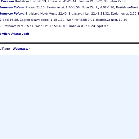
7
Považan
Bratislava hl.st. 20.13, Trnava 20.41-20.44, Trenčín 21.32-21.35, Žilina 22.36
Gemeran Poľana
Prešov 21.15, Zvolen os.st. 1.46-1.56, Nové Zámky 4.02-4.20, Bratislava-Nové
Gemeran Poľana
Bratislava-Nové Mesto 22.40, Bratislava hl.st. 22.48-23.32, Zvolen os.st. 2.55-
2
Split 16.40, Zagreb Glavni kolod. 1.15-1.30, Wien Hbf 8.58-9.01, Bratislava hl.st. 10.49
3
Bratislava hl.st. 15.51, Wien Hbf 17.58-18.01, Dobova 0.05-0.23, Split 9.50
to vůz v Atlasu vozů
elPage -
Webmaster