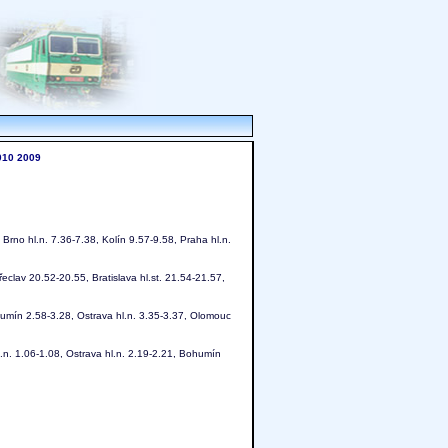
010
2009
 Brno hl.n. 7.36-7.38, Kolín 9.57-9.58, Praha hl.n.
eclav 20.52-20.55, Bratislava hl.st. 21.54-21.57,
umín 2.58-3.28, Ostrava hl.n. 3.35-3.37, Olomouc
.n. 1.06-1.08, Ostrava hl.n. 2.19-2.21, Bohumín