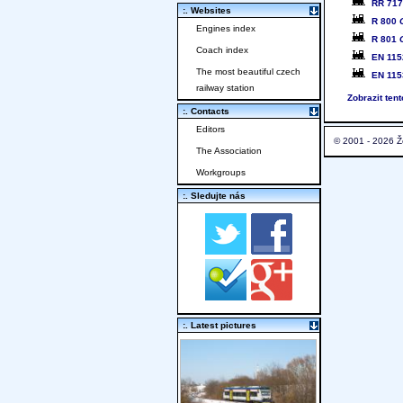
RR 71
:. Websites
R 800
Engines index
R 801
Coach index
EN 115
The most beautiful czech
EN 115
railway station
Zobrazit ten
:. Contacts
Editors
© 2001 - 2026 Ž
The Association
Workgroups
:. Sledujte nás
:. Latest pictures