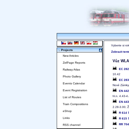
Vyberte si ro
:. Projects
Zobrazit ten
New Articles
Vůz WLAB
ZelPage Reports
EC 28
Railway Atlas
10.42
Photo Gallery
EC 28
Events Calendar
Nové Zámky
Event Registration
EN 44
hl.n. 4.43-4
List of Routes
EN 44
Train Compositions
2.28-3.00, 
eShop
R 614
Links
R 615
RR 70
RSS channel