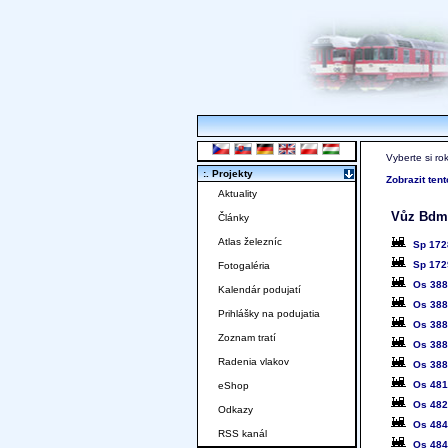
Vyberte si ro
:. Projekty
Zobrazit ten
Aktuality
Vůz Bdm
Články
Atlas železníc
Sp 17
Sp 17
Fotogaléria
Os 38
Kalendár podujatí
Os 38
Prihlášky na podujatia
Os 38
Zoznam tratí
Os 38
Radenia vlakov
Os 38
Os 48
eShop
Os 48
Odkazy
Os 48
RSS kanál
Os 48