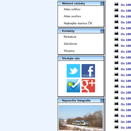
:. Webové stránky
Os 18
Atlas rušňov
Os 18
Atlas vozňov
Os 18
Os 18
Najkrajšia stanica ČR
Os 18
:. Kontakty
Os 18
Redakcia
Os 18
Združenie
Os 18
Skupiny
Os 18
Os 18
:. Sledujte nás
Os 18
Os 18
Os 18
Os 18
Os 18
Os 18
Os 18
:. Najnovšie fotografie
Os 18
Os 18
Os 18
Os 18
Os 18