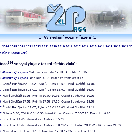
..: Vyhledání vozu v řazení :..
k:
2026
2025
2024
2023
2022
2021
2020
2019
2018
2017
2016
2015
2014
2013
2012
2011
2
to vůz v Atlasu vozů
294
teeo
se vyskytuje v řazení těchto vlaků:
28
Mutěnický expres
Mutěnice zastávka 17.00, Brno hl.n. 18.15
29
Mutěnický expres
Brno hl.n. 8.02, Mutěnice zastávka 9.15
81
České Budějovice 13.02, Rybník 13.56-13.57, Horní Dvořiště 14.04
83
České Budějovice 15.01, Rybník 15.58-16.01, Horní Dvořiště 16.08
84
Horní Dvořiště 15.53, Rybník 16.00-16.01, České Budějovice 16.57
86
Horní Dvořiště 17.51, Rybník 17.58-17.59, České Budějovice 18.58
87
České Budějovice 21.07, Rybník 22.03-22.03, Horní Dvořiště 22.11
17
Jihlava 5.38, Třebíč 6.34-6.35, Náměšť nad Oslavou 7.06-7.13, Brno hl.n. 8.05
24
Brno hl.n. 14.45, Náměšť nad Oslavou 15.42
46
Brno hl.n. 18.44, Náměšť nad Oslavou 19.42-19.51, Třebíč 20.15-20.16, Jihlava 21.09
47
Náměšť nad Oslavou 17.08, Rapotice 17.23-17.25, Brno hl.n. 18.10